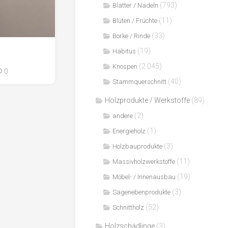
(793)
Blätter / Nadeln
(11)
Blüten / Früchte
(33)
Borke / Rinde
(19)
Habitus
(2.045)
Knospen
0
(40)
Stammquerschnitt
Holzprodukte / Werkstoffe
(89)
(2)
andere
(1)
Energieholz
(3)
Holzbauprodukte
(11)
Massivholzwerkstoffe
(19)
Möbel- / Innenausbau
(3)
Sägenebenprodukte
(52)
Schnittholz
Holzschädlinge
(3)