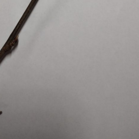
Pappel
Platane
Robinie
Tanne
Tulpenbaum
Ulme
Vogelbeere
Weide
Weißdorn
Zirbe
Andere