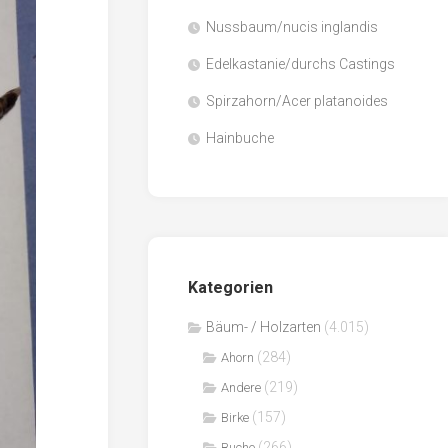
Nussbaum/nucis inglandis
Papier
/
Edelkastanie/durchs Castings
Zellulose
Spirzahorn/Acer platanoides
Sägenebenprodukte
Hainbuche
Schnittholz
Spanwerkstoffe
Kategorien
Bäum- / Holzarten
(4.015)
(284)
Ahorn
(219)
Andere
(157)
Birke
(266)
Buche