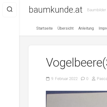
Skip
baumkunde.at
to
Baumbilder 
content
Startseite
Übersicht
Anleitung
Imp
Vogelbeere(
9. Februar 2022
0
Pasca