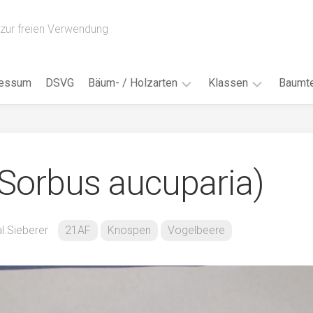
zur freien Verwendung
ressum
DSVG
Bäum- / Holzarten
Klassen
Baumte
Obstbäume
16AH
Blät
/
Tropenhölzer
16BH
Nad
Sorbus aucuparia)
Ahorn
17AF
Blüt
/
Birke
17AH
Früc
Buche
18AF
l.Sieberer
21AF
Knospen
Vogelbeere
Bor
/
Douglasie
17BH
Rind
Eibe
18AH
Kno
Eiche
18BH
Habi