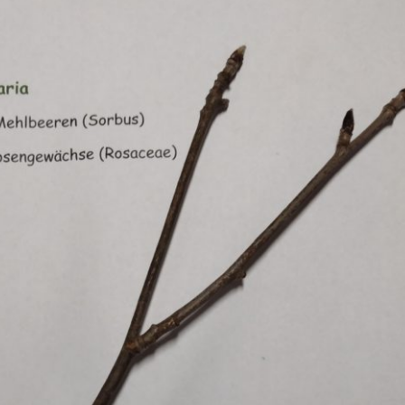
Erle
19AF
Esche
19AH
Fichte
19BH
Ginkgo
20AF
Hartriegel
20AH
Hasel
20BH
Hollunder
Admin
Kastanie
Kiefer
Lärche
Linde
Mammutbaum
Nuss