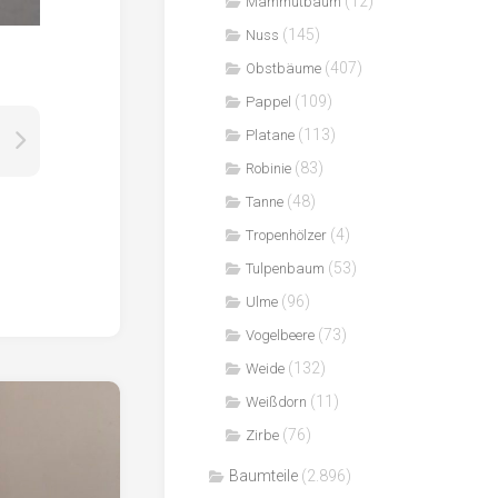
(12)
Mammutbaum
(145)
Nuss
(407)
Obstbäume
(109)
Pappel
(113)
Platane
(83)
Robinie
(48)
Tanne
(4)
Tropenhölzer
(53)
Tulpenbaum
(96)
Ulme
(73)
Vogelbeere
(132)
Weide
(11)
Weißdorn
(76)
Zirbe
Baumteile
(2.896)