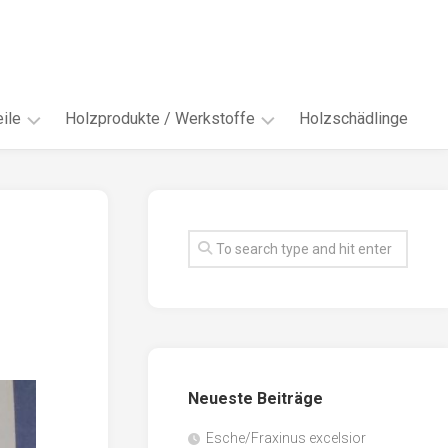
ile
Holzprodukte / Werkstoffe
Holzschädlinge
ter
andere
Werkstoffe
eln
Energieholz
en
Faserwerkstoffe
hte
Funiere
ke
Holzbauprodukte
e
Massivholzwerkstoffe
Neueste Beiträge
spen
Möbel-
/
tus
Esche/Fraxinus excelsior
Innenausbau