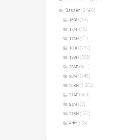
Klassen
(3.886)
(12)
16BH
(10)
17AF
(41)
17AH
(234)
18BH
(300)
19BH
(691)
20AF
(246)
20AH
(1.356)
20BH
(460)
21AF
(3)
21AH
(527)
21BH
(8)
Admin