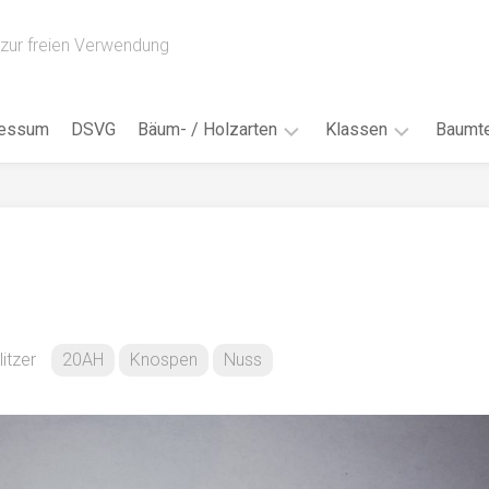
zur freien Verwendung
ressum
DSVG
Bäum- / Holzarten
Klassen
Baumte
Obstbäume
16AH
Blät
/
Tropenhölzer
16BH
Nad
Ahorn
17AF
Blüt
/
Birke
17AH
Früc
Buche
18AF
itzer
20AH
Knospen
Nuss
Bor
/
Douglasie
17BH
Rind
Eibe
18AH
Kno
Eiche
18BH
Habi