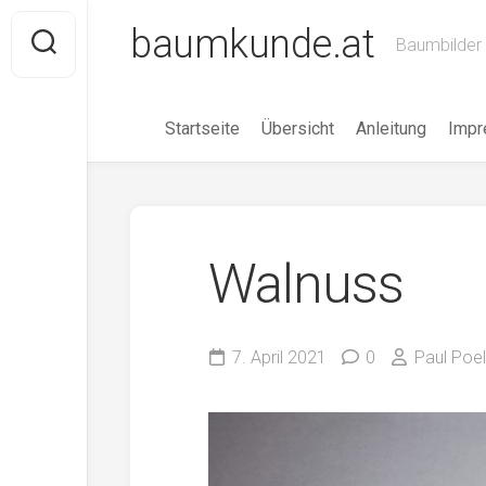
Skip
baumkunde.at
to
Baumbilder 
content
Startseite
Übersicht
Anleitung
Imp
Walnuss
7. April 2021
0
Paul Poell