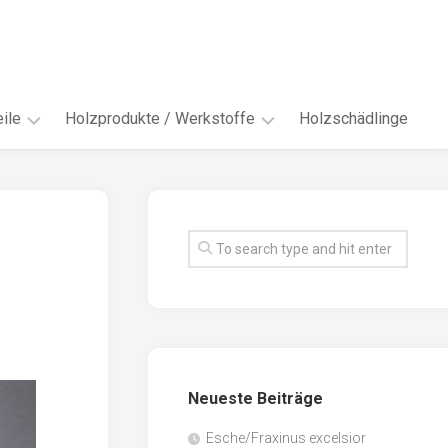
ile
Holzprodukte / Werkstoffe
Holzschädlinge
ter
andere
Werkstoffe
eln
Energieholz
en
Faserwerkstoffe
hte
Funiere
ke
Holzbauprodukte
e
Massivholzwerkstoffe
Neueste Beiträge
spen
Möbel-
/
tus
Esche/Fraxinus excelsior
Innenausbau