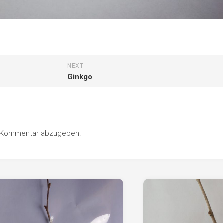
Pappel
Platane
Robinie
Tanne
NEXT
Tulpenbaum
Ginkgo
Ulme
Vogelbeere
Weide
n Kommentar abzugeben.
Weißdorn
Zirbe
Andere