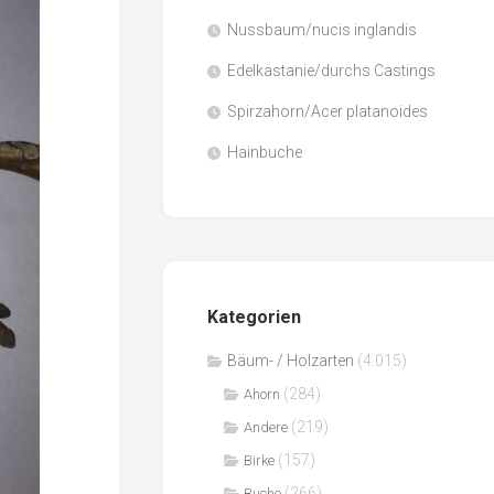
Nussbaum/nucis inglandis
Papier
/
Edelkastanie/durchs Castings
Zellulose
Spirzahorn/Acer platanoides
Sägenebenprodukte
Hainbuche
Schnittholz
Spanwerkstoffe
Kategorien
Bäum- / Holzarten
(4.015)
(284)
Ahorn
(219)
Andere
(157)
Birke
(266)
Buche