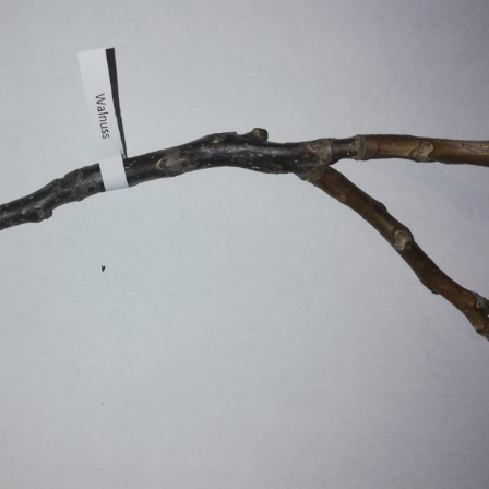
Erle
19AF
Esche
19AH
Fichte
19BH
Ginkgo
20AF
Hartriegel
20AH
Hasel
20BH
Hollunder
Admin
Kastanie
Kiefer
Lärche
Linde
Mammutbaum
Nuss