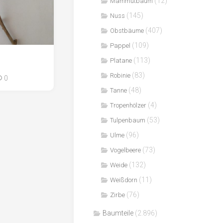
(12)
Mammutbaum
(145)
Nuss
(407)
Obstbäume
(109)
Pappel
(113)
Platane
(83)
Robinie
0
(48)
Tanne
(4)
Tropenhölzer
(53)
Tulpenbaum
(96)
Ulme
(73)
Vogelbeere
(132)
Weide
(11)
Weißdorn
(76)
Zirbe
Baumteile
(2.896)