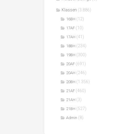
Klassen
(3.886)
(12)
16BH
(10)
17AF
(41)
17AH
(234)
18BH
(300)
19BH
(691)
20AF
(246)
20AH
(1.356)
20BH
(460)
21AF
(3)
21AH
(527)
21BH
(8)
Admin