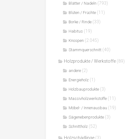
(793)
Blätter / Nadeln
(11)
Blüten / Früchte
(33)
Borke / Rinde
(19)
Habitus
(2.045)
Knospen
(40)
Stammquerschnitt
Holzprodukte / Werkstoffe
(89)
(2)
andere
(1)
Energieholz
(3)
Holzbauprodukte
(11)
Massivholzwerkstoffe
(19)
Möbel- / Innenausbau
(3)
Sägenebenprodukte
(52)
Schnittholz
Holzschädlinge
(3)