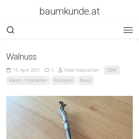
Skip
baumkunde.at
to
content
Walnuss
15. April 2021
0
Kilian Kappacher
20AF
Bäum- / Holzarten
Knospen
Nuss