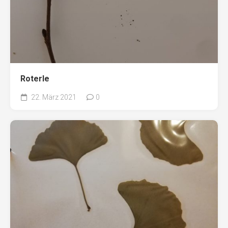
Roterle
22. März 2021
0