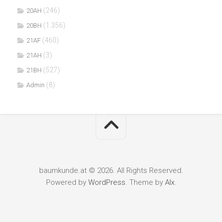
(246)
20AH
(1.356)
20BH
(460)
21AF
(3)
21AH
(527)
21BH
(8)
Admin
baumkunde.at © 2026. All Rights Reserved.
Powered by
WordPress
. Theme by
Alx
.