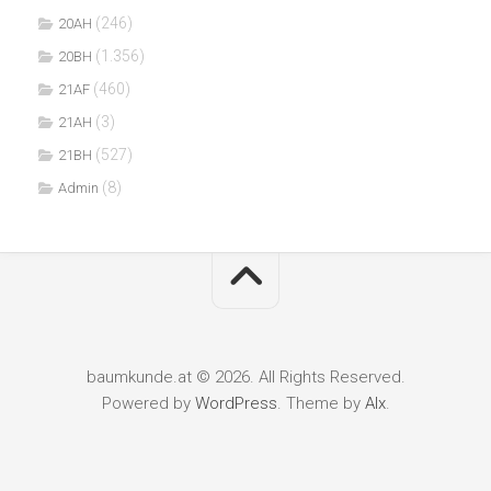
(246)
20AH
(1.356)
20BH
(460)
21AF
(3)
21AH
(527)
21BH
(8)
Admin
baumkunde.at © 2026. All Rights Reserved.
Powered by
WordPress
. Theme by
Alx
.