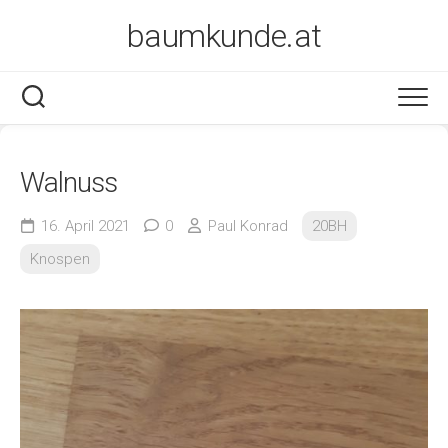
Skip
baumkunde.at
to
content
Walnuss
16. April 2021
0
Paul Konrad
20BH
Knospen