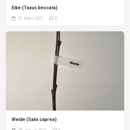
Eibe (Taxus beccata)
25. März 2021
0
Weide (Salix caprea)
28. Januar 2021
0