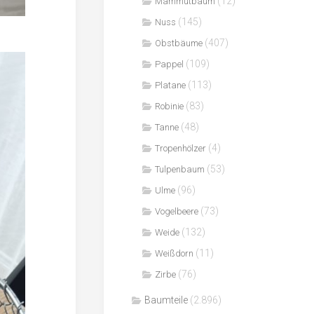
(12)
Mammutbaum
(145)
Nuss
(407)
Obstbäume
(109)
Pappel
(113)
Platane
(83)
Robinie
(48)
Tanne
(4)
Tropenhölzer
(53)
Tulpenbaum
(96)
Ulme
(73)
Vogelbeere
(132)
Weide
(11)
Weißdorn
(76)
Zirbe
Baumteile
(2.896)