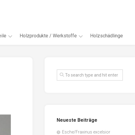
ile
Holzprodukte / Werkstoffe
Holzschädlinge
ter
andere
Werkstoffe
eln
Energieholz
en
Faserwerkstoffe
hte
Funiere
ke
Holzbauprodukte
e
Massivholzwerkstoffe
Neueste Beiträge
spen
Möbel-
/
tus
Esche/Fraxinus excelsior
Innenausbau