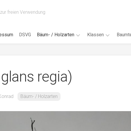
zur freien Verwendung
ressum
DSVG
Bäum- / Holzarten
Klassen
Baumte
Obstbäume
16AH
Blät
/
Tropenhölzer
16BH
Nad
glans regia)
Ahorn
17AF
Blüt
/
Birke
17AH
Früc
Buche
18AF
Konrad
Bäum- / Holzarten
Bor
/
Douglasie
17BH
Rind
Eibe
18AH
Kno
Eiche
18BH
Habi