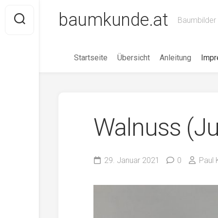
Skip
baumkunde.at
to
Baumbilder 
content
Startseite
Übersicht
Anleitung
Imp
Walnuss (Ju
29. Januar 2021
0
Paul 