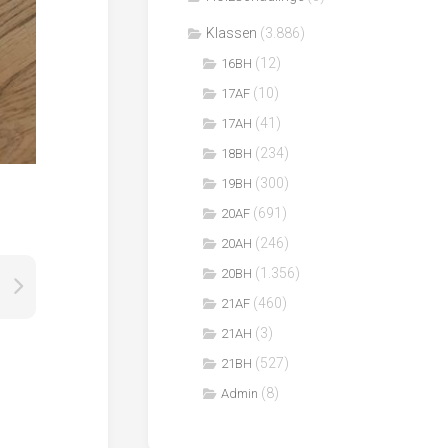
Klassen
(3.886)
(12)
16BH
(10)
17AF
(41)
17AH
(234)
18BH
(300)
19BH
(691)
20AF
(246)
20AH
(1.356)
20BH
(460)
21AF
(3)
21AH
(527)
21BH
(8)
Admin