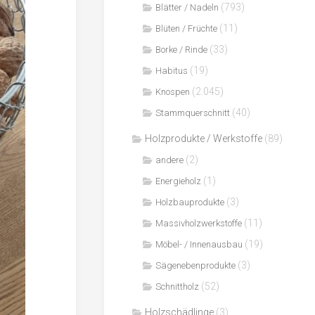
(793)
Blätter / Nadeln
(11)
Blüten / Früchte
(33)
Borke / Rinde
(19)
Habitus
(2.045)
Knospen
(40)
Stammquerschnitt
Holzprodukte / Werkstoffe
(89)
(2)
andere
(1)
Energieholz
(3)
Holzbauprodukte
(11)
Massivholzwerkstoffe
(19)
Möbel- / Innenausbau
(3)
Sägenebenprodukte
(52)
Schnittholz
Holzschädlinge
(3)