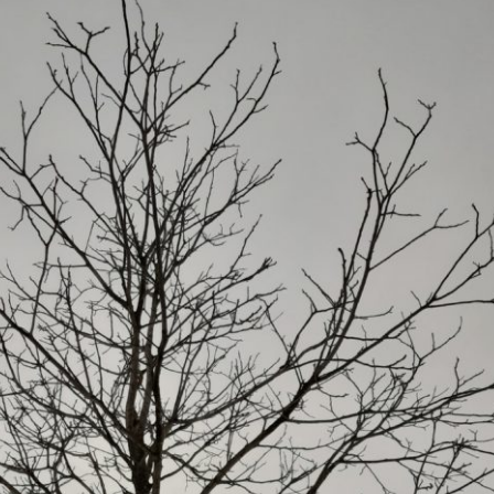
Erle
19AF
Esche
19AH
Fichte
19BH
Ginkgo
20AF
Hartriegel
20AH
Hasel
20BH
Hollunder
Admin
Kastanie
Kiefer
Lärche
Linde
Mammutbaum
Nuss