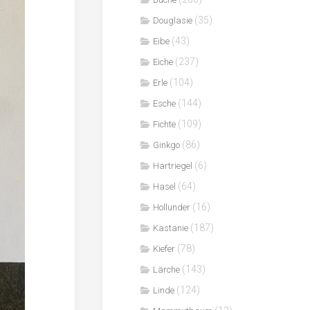
(35)
Douglasie
(43)
Eibe
(237)
Eiche
(104)
Erle
(144)
Esche
(109)
Fichte
(86)
Ginkgo
(6)
Hartriegel
(64)
Hasel
(16)
Hollunder
(187)
Kastanie
(78)
Kiefer
(143)
Lärche
(124)
Linde