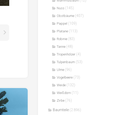
(12)
Mammutbaum
(145)
Nuss
(407)
Obstbäume
(109)
Pappel
(113)
Platane
(83)
Robinie
(48)
Tanne
(4)
Tropenhölzer
(53)
Tulpenbaum
(96)
Ulme
(73)
Vogelbeere
(132)
Weide
(11)
Weißdorn
(76)
Zirbe
Baumteile
(2.896)