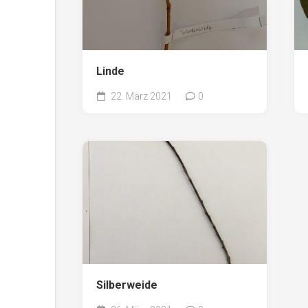
Linde
22. März 2021
0
Silberweide