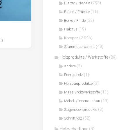
(793)
Blätter / Nadeln
(11)
Blüten / Früchte
(33)
Borke / Rinde
(19)
Habitus
(2.045)
Knospen
0
(40)
Stammquerschnitt
Holzprodukte / Werkstoffe
(89)
(2)
andere
(1)
Energieholz
(3)
Holzbauprodukte
(11)
Massivholzwerkstoffe
(19)
Möbel- / Innenausbau
(3)
Sägenebenprodukte
(52)
Schnittholz
Holzschädlinge
(3)