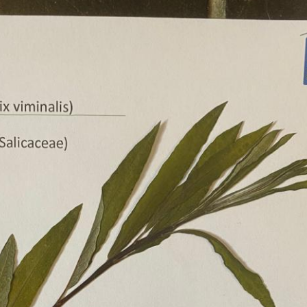
Erle
19AF
Esche
19AH
Fichte
19BH
Ginkgo
20AF
Hartriegel
20AH
Hasel
20BH
Hollunder
Admin
Kastanie
Kiefer
Lärche
Linde
Mammutbaum
Nuss