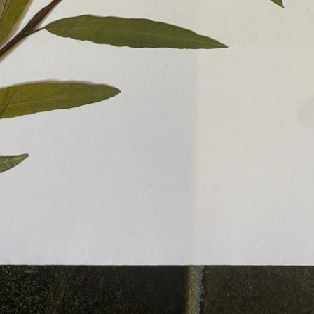
Pappel
Platane
Robinie
Tanne
Tulpenbaum
Ulme
Vogelbeere
Weide
Weißdorn
Zirbe
Andere