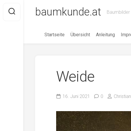
Skip
baumkunde.at
to
Baumbilder 
content
Startseite
Übersicht
Anleitung
Imp
Weide
16. Juni 2021
0
Christia