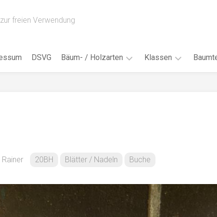
zur freien Verwendung
ressum
DSVG
Bäum- / Holzarten
Klassen
Baumte
Obstbäume
16AH
Blät
/
Tropenhölzer
16BH
Nad
Ahorn
17AF
Blüt
/
Birke
17AH
Früc
Buche
18AF
n Rainer
20BH
Blätter / Nadeln
Buche
Bor
/
Douglasie
17BH
Rind
Eibe
18AH
Kno
Eiche
18BH
Habi