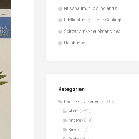
Nussbaum/nucis inglandis
Papier
/
Edelkastanie/durchs Castings
Zellulose
Spirzahorn/Acer platanoides
Sägenebenprodukte
Hainbuche
Schnittholz
Spanwerkstoffe
Kategorien
Bäum- / Holzarten
(4.015)
(284)
Ahorn
(219)
Andere
(157)
Birke
(266)
Buche