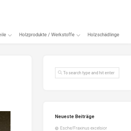
ile
Holzprodukte / Werkstoffe
Holzschädlinge
ter
andere
Werkstoffe
eln
Energieholz
en
Faserwerkstoffe
hte
Funiere
ke
Holzbauprodukte
e
Massivholzwerkstoffe
Neueste Beiträge
spen
Möbel-
/
tus
Esche/Fraxinus excelsior
Innenausbau