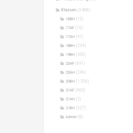
Klassen
(3.886)
(12)
16BH
(10)
17AF
(41)
17AH
(234)
18BH
(300)
19BH
(691)
20AF
(246)
20AH
(1.356)
20BH
(460)
21AF
(3)
21AH
(527)
21BH
(8)
Admin