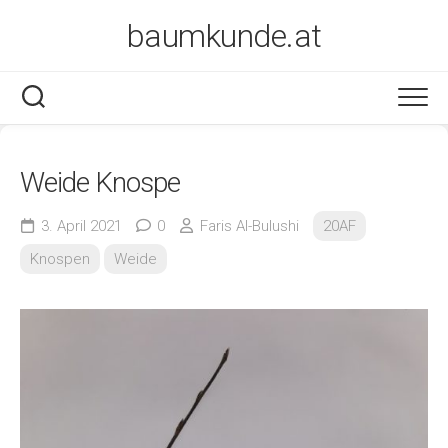
Skip
baumkunde.at
to
content
Weide Knospe
3. April 2021
0
Faris Al-Bulushi
20AF
Knospen
Weide