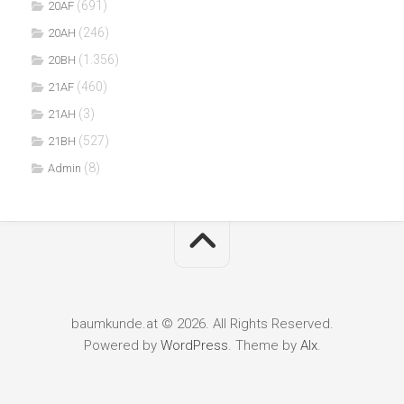
(691)
20AF
(246)
20AH
(1.356)
20BH
(460)
21AF
(3)
21AH
(527)
21BH
(8)
Admin
baumkunde.at © 2026. All Rights Reserved.
Powered by
WordPress
. Theme by
Alx
.