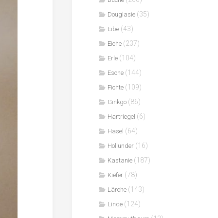
(35)
Douglasie
(43)
Eibe
(237)
Eiche
(104)
Erle
(144)
Esche
(109)
Fichte
(86)
Ginkgo
(6)
Hartriegel
(64)
Hasel
(16)
Hollunder
(187)
Kastanie
(78)
Kiefer
(143)
Lärche
(124)
Linde