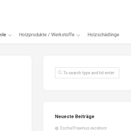
ile
Holzprodukte / Werkstoffe
Holzschädlinge
ter
andere
Werkstoffe
eln
Energieholz
en
Faserwerkstoffe
hte
Funiere
ke
Holzbauprodukte
e
Massivholzwerkstoffe
Neueste Beiträge
spen
Möbel-
/
tus
Esche/Fraxinus excelsior
Innenausbau