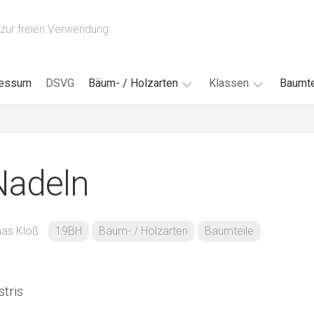
zur freien Verwendung
ressum
DSVG
Bäum- / Holzarten
Klassen
Baumte
Obstbäume
16AH
Blät
/
Tropenhölzer
16BH
Nad
Nadeln
Ahorn
17AF
Blüt
/
Birke
17AH
Früc
Buche
18AF
as Kloß
19BH
Bäum- / Holzarten
Baumteile
Bor
/
Douglasie
17BH
Rind
Eibe
18AH
Kno
tris
Eiche
18BH
Habi