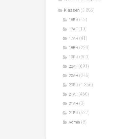
Klassen
(3.886)
(12)
16BH
(10)
17AF
(41)
17AH
(234)
18BH
(300)
19BH
(691)
20AF
(246)
20AH
(1.356)
20BH
(460)
21AF
(3)
21AH
(527)
21BH
(8)
Admin