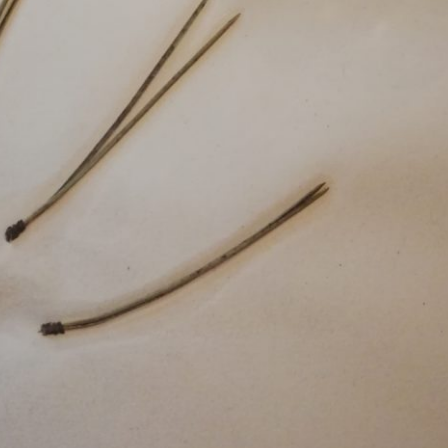
Pappel
Platane
Robinie
Tanne
Tulpenbaum
Ulme
Vogelbeere
Weide
Weißdorn
Zirbe
Andere