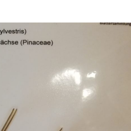
Erle
19AF
Esche
19AH
Fichte
19BH
Ginkgo
20AF
Hartriegel
20AH
Hasel
20BH
Hollunder
Admin
Kastanie
Kiefer
Lärche
Linde
Mammutbaum
Nuss