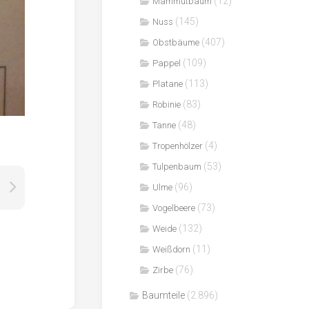
(12)
Mammutbaum
(145)
Nuss
(407)
Obstbäume
(109)
Pappel
(113)
Platane
(83)
Robinie
(48)
Tanne
(4)
Tropenhölzer
(53)
Tulpenbaum
(96)
Ulme
(73)
Vogelbeere
(132)
Weide
(11)
Weißdorn
(76)
Zirbe
Baumteile
(2.896)