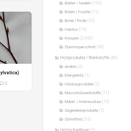
(793)
Blätter / Nadeln
(11)
Blüten / Früchte
(33)
Borke / Rinde
(19)
Habitus
(2.045)
Knospen
(40)
Stammquerschnitt
Holzprodukte / Werkstoffe
(89)
(2)
andere
ylvatica)
(1)
Energieholz
0
(3)
Holzbauprodukte
(11)
Massivholzwerkstoffe
(19)
Möbel- / Innenausbau
(3)
Sägenebenprodukte
(52)
Schnittholz
Holzschädlinge
(3)