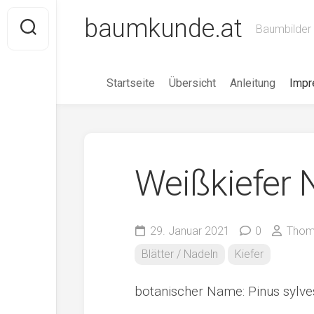
Skip
baumkunde.at
to
Baumbilder 
content
Startseite
Übersicht
Anleitung
Imp
Weißkiefer 
29. Januar 2021
0
Thom
Blätter / Nadeln
Kiefer
botanischer Name: Pinus sylves