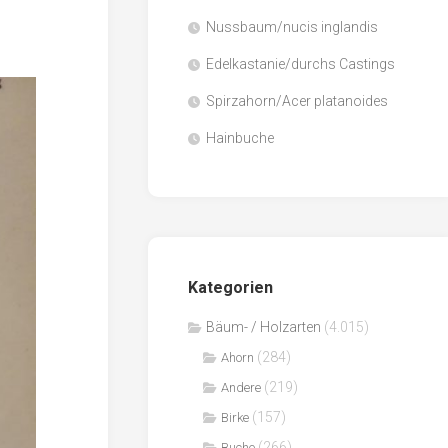
Nussbaum/nucis inglandis
Papier
/
Edelkastanie/durchs Castings
Zellulose
Spirzahorn/Acer platanoides
Sägenebenprodukte
Hainbuche
Schnittholz
Spanwerkstoffe
Kategorien
Bäum- / Holzarten
(4.015)
(284)
Ahorn
(219)
Andere
(157)
Birke
(266)
Buche