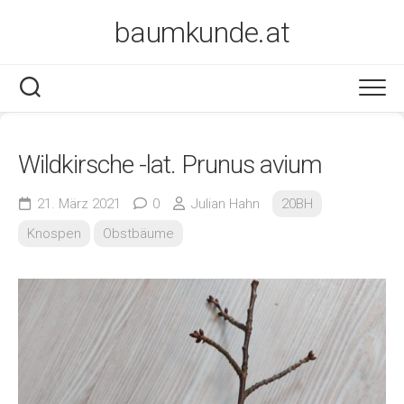
Skip
baumkunde.at
to
content
Wildkirsche -lat. Prunus avium
21. März 2021
0
Julian Hahn
20BH
Knospen
Obstbäume