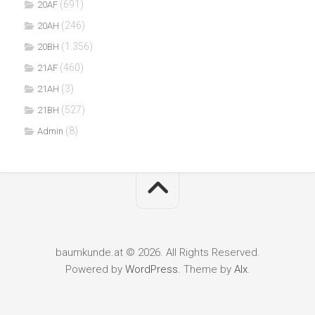
(691)
20AF
(246)
20AH
(1.356)
20BH
(460)
21AF
(3)
21AH
(527)
21BH
(8)
Admin
baumkunde.at © 2026. All Rights Reserved.
Powered by
WordPress
. Theme by
Alx
.