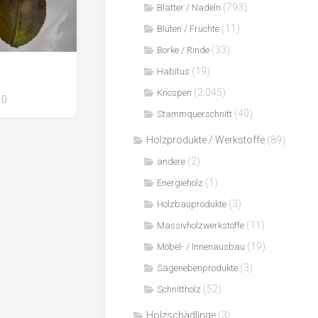
(793)
Blätter / Nadeln
(11)
Blüten / Früchte
(33)
Borke / Rinde
(19)
Habitus
(2.045)
Knospen
0
(40)
Stammquerschnitt
Holzprodukte / Werkstoffe
(89)
(2)
andere
(1)
Energieholz
(3)
Holzbauprodukte
(11)
Massivholzwerkstoffe
(19)
Möbel- / Innenausbau
(3)
Sägenebenprodukte
(52)
Schnittholz
Holzschädlinge
(3)