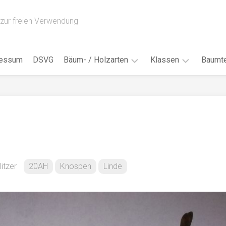
zur freien Verwendung
ressum
DSVG
Bäum- / Holzarten
Klassen
Baumte
Obstbäume
16AH
Blät
/
Tropenhölzer
16BH
Nad
Ahorn
17AF
Blüt
/
Birke
17AH
Früc
Buche
18AF
itzer
20AH
Knospen
Linde
Bor
/
Douglasie
17BH
Rind
Eibe
18AH
Kno
Eiche
18BH
Habi