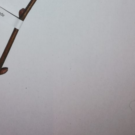
Pappel
Platane
Robinie
Tanne
Tulpenbaum
Ulme
Vogelbeere
Weide
Weißdorn
Zirbe
Andere