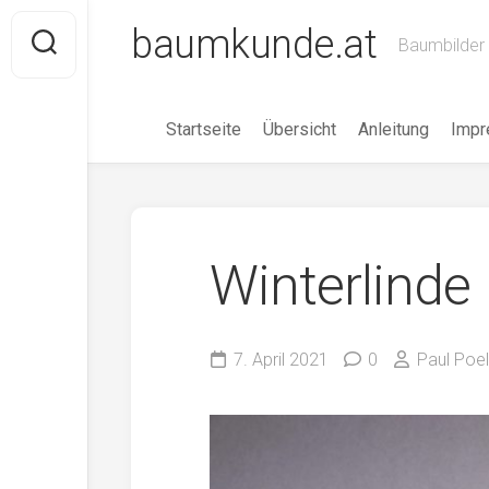
Skip
baumkunde.at
to
Baumbilder 
content
Startseite
Übersicht
Anleitung
Imp
Winterlinde
7. April 2021
0
Paul Poell