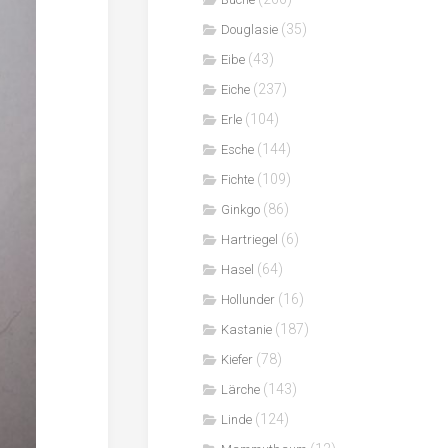
(35)
Douglasie
(43)
Eibe
(237)
Eiche
(104)
Erle
(144)
Esche
(109)
Fichte
(86)
Ginkgo
(6)
Hartriegel
(64)
Hasel
(16)
Hollunder
(187)
Kastanie
(78)
Kiefer
(143)
Lärche
(124)
Linde