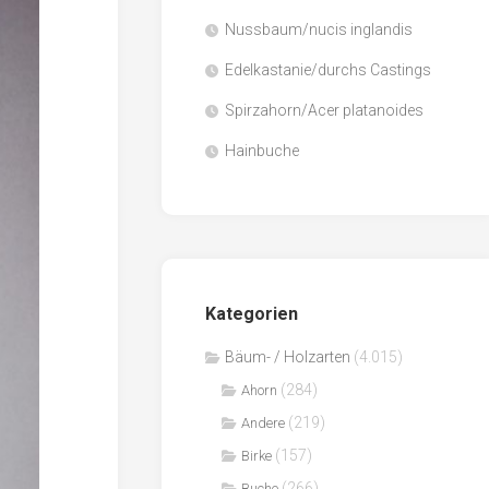
Nussbaum/nucis inglandis
Papier
/
Edelkastanie/durchs Castings
Zellulose
Spirzahorn/Acer platanoides
Sägenebenprodukte
Hainbuche
Schnittholz
Spanwerkstoffe
Kategorien
Bäum- / Holzarten
(4.015)
(284)
Ahorn
(219)
Andere
(157)
Birke
(266)
Buche