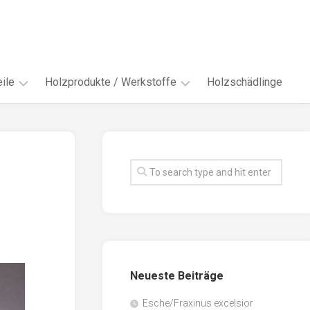
ile
Holzprodukte / Werkstoffe
Holzschädlinge
ter
andere
Werkstoffe
eln
Energieholz
en
Faserwerkstoffe
hte
Funiere
ke
Holzbauprodukte
e
Massivholzwerkstoffe
Neueste Beiträge
spen
Möbel-
/
tus
Esche/Fraxinus excelsior
Innenausbau