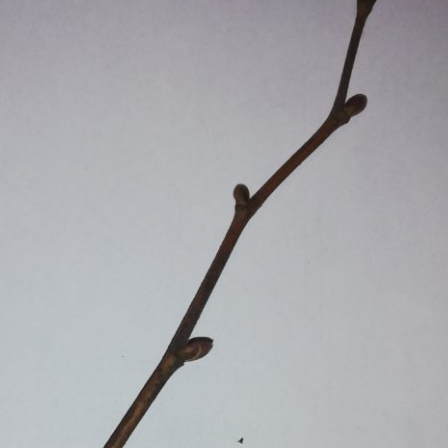
Erle
19AF
Esche
19AH
Fichte
19BH
Ginkgo
20AF
Hartriegel
20AH
Hasel
20BH
Hollunder
Admin
Kastanie
Kiefer
Lärche
Linde
Mammutbaum
Nuss