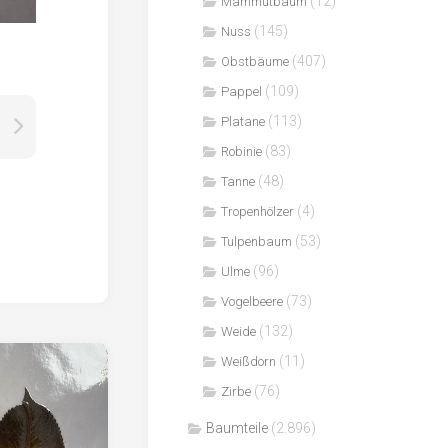
(12)
Mammutbaum
(145)
Nuss
(407)
Obstbäume
(109)
Pappel
(113)
Platane
(83)
Robinie
(48)
Tanne
(4)
Tropenhölzer
(53)
Tulpenbaum
(96)
Ulme
(73)
Vogelbeere
(132)
Weide
(11)
Weißdorn
(76)
Zirbe
Baumteile
(2.896)