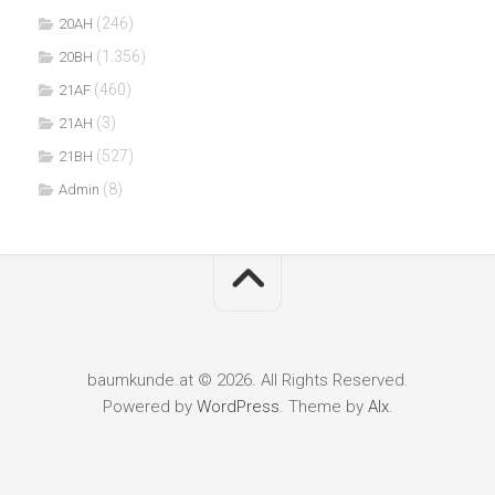
(246)
20AH
(1.356)
20BH
(460)
21AF
(3)
21AH
(527)
21BH
(8)
Admin
baumkunde.at © 2026. All Rights Reserved.
Powered by
WordPress
. Theme by
Alx
.