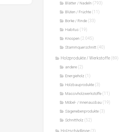
(793)
Blätter / Nadeln
(11)
Blüten / Früchte
(33)
Borke / Rinde
(19)
Habitus
(2.045)
Knospen
(40)
Stammquerschnitt
Holzprodukte / Werkstoffe
(89)
(2)
andere
(1)
Energieholz
(3)
Holzbauprodukte
(11)
Massivholzwerkstoffe
(19)
Möbel- / Innenausbau
(3)
Sägenebenprodukte
(52)
Schnittholz
Holzschädlinge
(3)