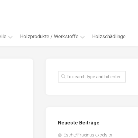
ile
Holzprodukte / Werkstoffe
Holzschädlinge
ter
andere
Werkstoffe
eln
Energieholz
en
Faserwerkstoffe
hte
Funiere
ke
Holzbauprodukte
e
Massivholzwerkstoffe
Neueste Beiträge
spen
Möbel-
/
tus
Esche/Fraxinus excelsior
Innenausbau