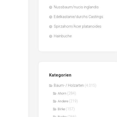
Nussbaum/nucis inglandis
Papier
/
Edelkastanie/durchs Castings
Zellulose
Spirzahorn/Acer platanoides
Sägenebenprodukte
Hainbuche
Schnittholz
Spanwerkstoffe
Kategorien
Bäum- / Holzarten
(4.015)
(284)
Ahorn
(219)
Andere
(157)
Birke
(266)
Buche