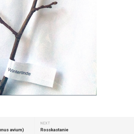
Pappel
Platane
Robinie
Tanne
Tulpenbaum
Ulme
Vogelbeere
Weide
Weißdorn
Zirbe
Andere
NEXT
unus avium)
Rosskastanie