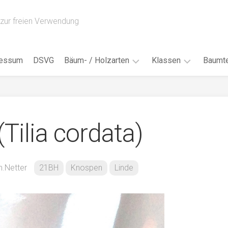
zur freien Verwendung
ressum
DSVG
Bäum- / Holzarten
Klassen
Baumte
Obstbäume
16AH
Blät
/
Tropenhölzer
16BH
Nad
(Tilia cordata)
Ahorn
17AF
Blüt
/
Birke
17AH
Früc
Buche
18AF
n.Netter
21BH
Knospen
Linde
Bor
/
Douglasie
17BH
Rind
Eibe
18AH
Kno
Eiche
18BH
Habi