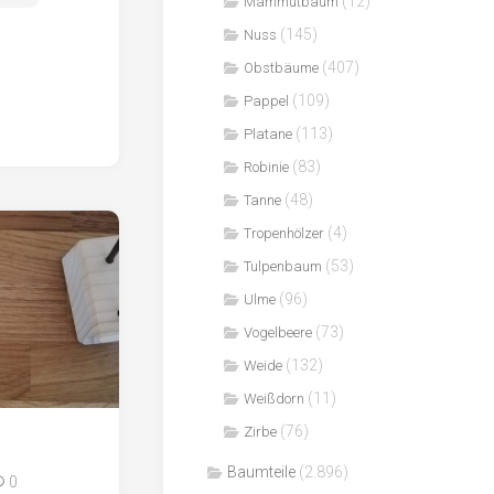
(12)
Mammutbaum
(145)
Nuss
(407)
Obstbäume
(109)
Pappel
(113)
Platane
(83)
Robinie
(48)
Tanne
(4)
Tropenhölzer
(53)
Tulpenbaum
(96)
Ulme
(73)
Vogelbeere
(132)
Weide
(11)
Weißdorn
(76)
Zirbe
Baumteile
(2.896)
0