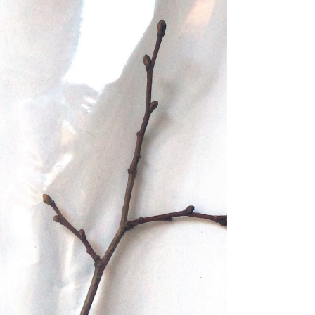
Erle
19AF
Esche
19AH
Fichte
19BH
Ginkgo
20AF
Hartriegel
20AH
Hasel
20BH
Hollunder
Admin
Kastanie
Kiefer
Lärche
Linde
Mammutbaum
Nuss