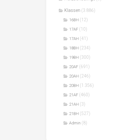
Klassen
(3.886)
(12)
16BH
(10)
17AF
(41)
17AH
(234)
18BH
(300)
19BH
(691)
20AF
(246)
20AH
(1.356)
20BH
(460)
21AF
(3)
21AH
(527)
21BH
(8)
Admin