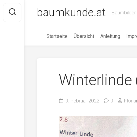
Skip
baumkunde.at
to
Baumbilder 
content
Startseite
Übersicht
Anleitung
Imp
Winterlinde 
9. Februar 2022
0
Floria