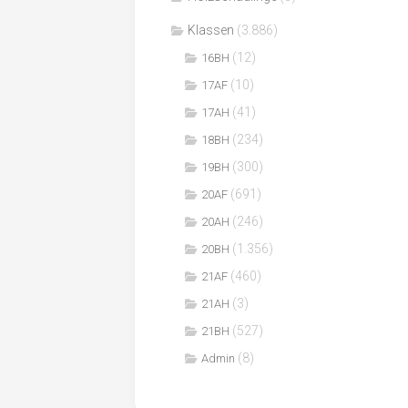
Klassen
(3.886)
(12)
16BH
(10)
17AF
(41)
17AH
(234)
18BH
(300)
19BH
(691)
20AF
(246)
20AH
(1.356)
20BH
(460)
21AF
(3)
21AH
(527)
21BH
(8)
Admin