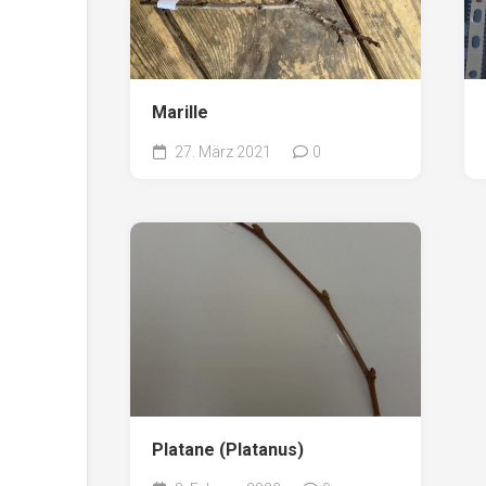
Marille
27. März 2021
0
Platane (Platanus)