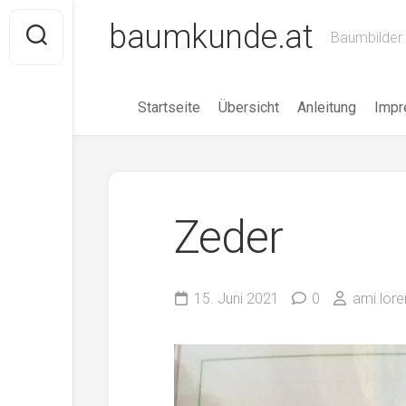
Skip
baumkunde.at
to
Baumbilder 
content
Startseite
Übersicht
Anleitung
Imp
Zeder
15. Juni 2021
0
ami lore