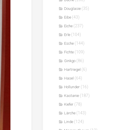
(35)
Douglasie
(43)
Eibe
(237)
Eiche
(104)
Erle
(144)
Esche
(109)
Fichte
(86)
Ginkgo
(6)
Hartriegel
(64)
Hasel
(16)
Hollunder
(187)
Kastanie
(78)
Kiefer
(143)
Lärche
(124)
Linde