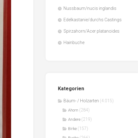
Nussbaum/nucis inglandis
Papier
/
Edelkastanie/durchs Castings
Zellulose
Spirzahorn/Acer platanoides
Sägenebenprodukte
Hainbuche
Schnittholz
Spanwerkstoffe
Kategorien
Bäum- / Holzarten
(4.015)
(284)
Ahorn
(219)
Andere
(157)
Birke
(266)
Buche