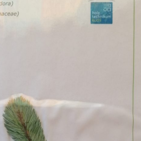
Erle
19AF
Esche
19AH
Fichte
19BH
Ginkgo
20AF
Hartriegel
20AH
Hasel
20BH
Hollunder
Admin
Kastanie
Kiefer
Lärche
Linde
Mammutbaum
Nuss