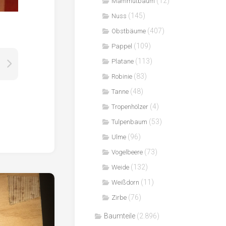
(12)
Mammutbaum
(145)
Nuss
(407)
Obstbäume
(109)
Pappel
(113)
Platane
(83)
Robinie
(48)
Tanne
(4)
Tropenhölzer
(53)
Tulpenbaum
(96)
Ulme
(73)
Vogelbeere
(132)
Weide
(11)
Weißdorn
(76)
Zirbe
Baumteile
(2.896)