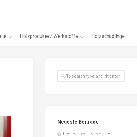
ile
Holzprodukte / Werkstoffe
Holzschädlinge
ter
andere
Werkstoffe
eln
Energieholz
en
Faserwerkstoffe
hte
Funiere
ke
Holzbauprodukte
e
Massivholzwerkstoffe
Neueste Beiträge
spen
Möbel-
/
tus
Esche/Fraxinus excelsior
Innenausbau