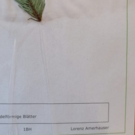
Pappel
Platane
Robinie
Tanne
Tulpenbaum
Ulme
Vogelbeere
Weide
Weißdorn
Zirbe
Andere