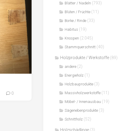
(793)
Blätter / Nadeln
(11)
Blüten / Früchte
(33)
Borke / Rinde
(19)
Habitus
(2.045)
Knospen
(40)
Stammquerschnitt
Holzprodukte / Werkstoffe
(89)
(2)
andere
(1)
Energieholz
(3)
Holzbauprodukte
(11)
Massivholzwerkstoffe
0
0
(19)
Möbel- / Innenausbau
(3)
Sägenebenprodukte
(52)
Schnittholz
Holzschädlinge
(3)