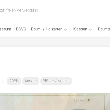
zur freien Verwendung
ressum
DSVG
Bäum- / Holzarten
Klassen
Baumte
Obstbäume
16AH
Blät
/
Tropenhölzer
16BH
Nad
Ahorn
17AF
Blüt
/
Birke
17AH
Früc
Buche
18AF
nz
20BH
Andere
Blätter / Nadeln
Bor
/
Douglasie
17BH
Rind
Eibe
18AH
Kno
Eiche
18BH
Habi