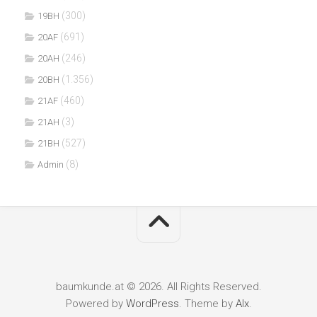
(300)
19BH
(691)
20AF
(246)
20AH
(1.356)
20BH
(460)
21AF
(3)
21AH
(527)
21BH
(8)
Admin
baumkunde.at © 2026. All Rights Reserved.
Powered by
WordPress
. Theme by
Alx
.