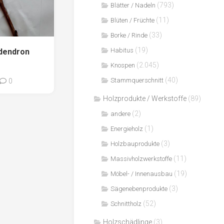
(793)
Blätter / Nadeln
(11)
Blüten / Früchte
(33)
Borke / Rinde
(19)
Habitus
odendron
(2.045)
Knospen
(40)
Stammquerschnitt
0
Holzprodukte / Werkstoffe
(89)
(2)
andere
(1)
Energieholz
(3)
Holzbauprodukte
(11)
Massivholzwerkstoffe
(19)
Möbel- / Innenausbau
(3)
Sägenebenprodukte
(52)
Schnittholz
Holzschädlinge
(3)