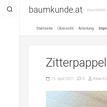
Skip
baumkunde.at
to
Baumbilder 
content
Startseite
Übersicht
Anleitung
Imp
Zitterpappel
15. April 2021
0
Kilian 