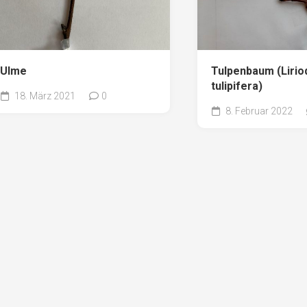
Ulme
Tulpenbaum (Liri
tulipifera)
18. März 2021
0
8. Februar 2022