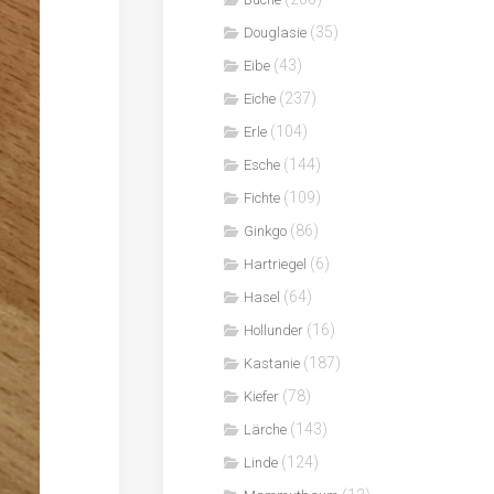
(35)
Douglasie
(43)
Eibe
(237)
Eiche
(104)
Erle
(144)
Esche
(109)
Fichte
(86)
Ginkgo
(6)
Hartriegel
(64)
Hasel
(16)
Hollunder
(187)
Kastanie
(78)
Kiefer
(143)
Lärche
(124)
Linde