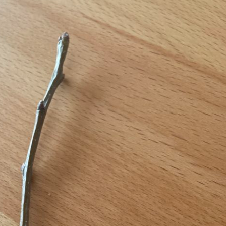
Erle
19AF
Esche
19AH
Fichte
19BH
Ginkgo
20AF
Hartriegel
20AH
Hasel
20BH
Hollunder
Admin
Kastanie
Kiefer
Lärche
Linde
Mammutbaum
Nuss