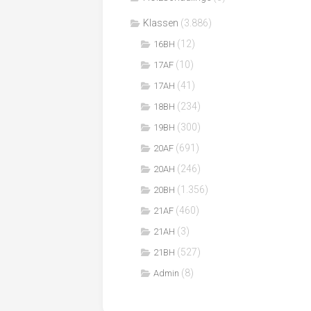
Klassen
(3.886)
(12)
16BH
(10)
17AF
(41)
17AH
(234)
18BH
(300)
19BH
(691)
20AF
(246)
20AH
(1.356)
20BH
(460)
21AF
(3)
21AH
(527)
21BH
(8)
Admin