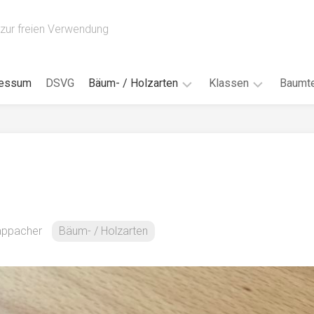
zur freien Verwendung
ressum
DSVG
Bäum- / Holzarten
Klassen
Baumte
Obstbäume
16AH
Blät
/
Tropenhölzer
16BH
Nad
Ahorn
17AF
Blüt
/
Birke
17AH
Früc
Buche
18AF
Kappacher
Bäum- / Holzarten
Bor
/
Douglasie
17BH
Rind
Eibe
18AH
Kno
Eiche
18BH
Habi