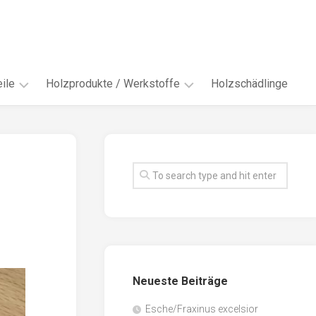
ile
Holzprodukte / Werkstoffe
Holzschädlinge
ter
andere
Werkstoffe
eln
Energieholz
en
Faserwerkstoffe
hte
Funiere
ke
Holzbauprodukte
e
Massivholzwerkstoffe
Neueste Beiträge
spen
Möbel-
/
tus
Esche/Fraxinus excelsior
Innenausbau