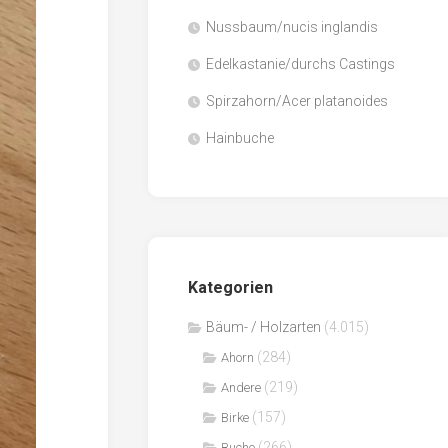
Nussbaum/nucis inglandis
Papier
/
Edelkastanie/durchs Castings
Zellulose
Spirzahorn/Acer platanoides
Sägenebenprodukte
Hainbuche
Schnittholz
Spanwerkstoffe
Kategorien
Bäum- / Holzarten
(4.015)
(284)
Ahorn
(219)
Andere
(157)
Birke
(266)
Buche