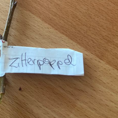
Pappel
Platane
Robinie
Tanne
Tulpenbaum
Ulme
Vogelbeere
Weide
Weißdorn
Zirbe
Andere