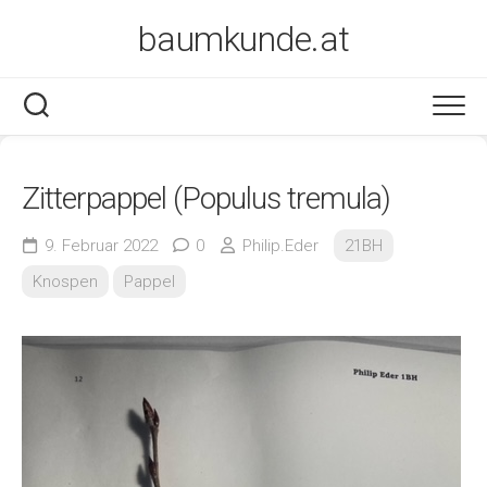
Skip
baumkunde.at
to
content
Zitterpappel (Populus tremula)
9. Februar 2022
0
Philip.Eder
21BH
Knospen
Pappel