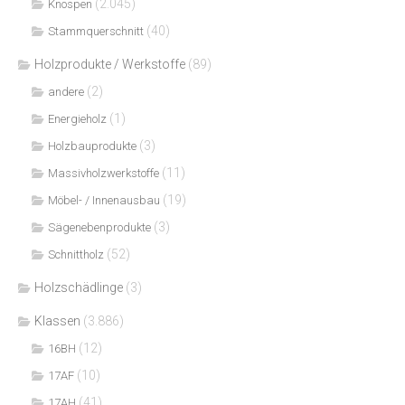
(2.045)
Knospen
(40)
Stammquerschnitt
Holzprodukte / Werkstoffe
(89)
(2)
andere
(1)
Energieholz
(3)
Holzbauprodukte
(11)
Massivholzwerkstoffe
(19)
Möbel- / Innenausbau
(3)
Sägenebenprodukte
(52)
Schnittholz
Holzschädlinge
(3)
Klassen
(3.886)
(12)
16BH
(10)
17AF
(41)
17AH