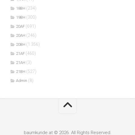
(234)
18BH
(300)
19BH
(691)
20AF
(246)
20AH
(1.356)
20BH
(460)
21AF
(3)
21AH
(527)
21BH
(8)
Admin
baumkunde.at © 2026. All Rights Reserved.