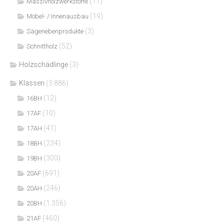
(11)
Massivholzwerkstoffe
(19)
Möbel- / Innenausbau
(3)
Sägenebenprodukte
(52)
Schnittholz
Holzschädlinge
(3)
Klassen
(3.886)
(12)
16BH
(10)
17AF
(41)
17AH
(234)
18BH
(300)
19BH
(691)
20AF
(246)
20AH
(1.356)
20BH
(460)
21AF