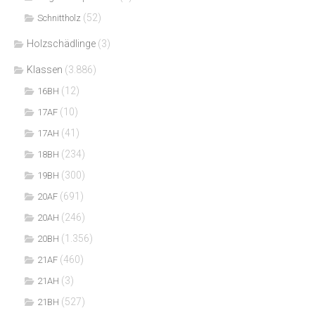
(52)
Schnittholz
Holzschädlinge
(3)
Klassen
(3.886)
(12)
16BH
(10)
17AF
(41)
17AH
(234)
18BH
(300)
19BH
(691)
20AF
(246)
20AH
(1.356)
20BH
(460)
21AF
(3)
21AH
(527)
21BH