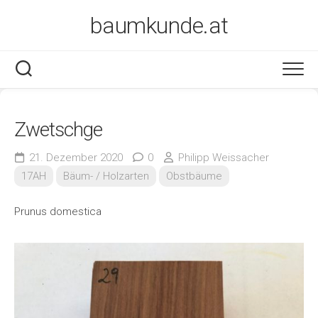
Skip
baumkunde.at
to
content
Zwetschge
21. Dezember 2020
0
Philipp Weissacher
17AH
Bäum- / Holzarten
Obstbäume
Prunus domestica