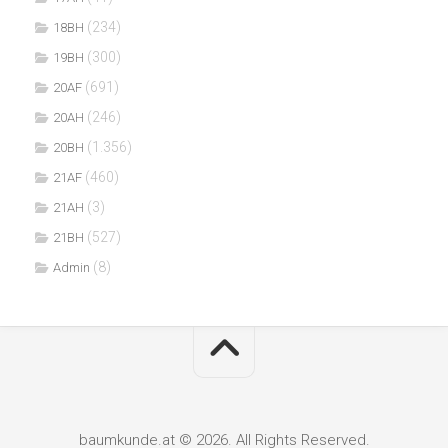
(234)
18BH
(300)
19BH
(691)
20AF
(246)
20AH
(1.356)
20BH
(460)
21AF
(3)
21AH
(527)
21BH
(8)
Admin
baumkunde.at © 2026. All Rights Reserved.