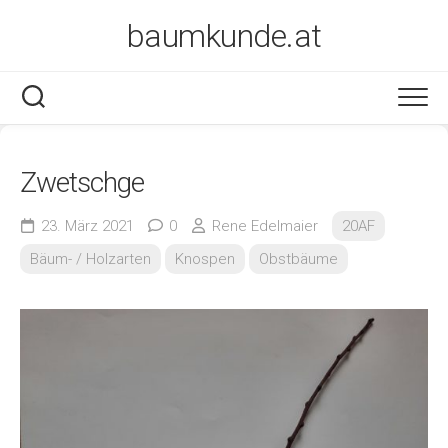
Skip
baumkunde.at
to
content
Zwetschge
23. März 2021
0
Rene Edelmaier
20AF
Bäum- / Holzarten
Knospen
Obstbäume