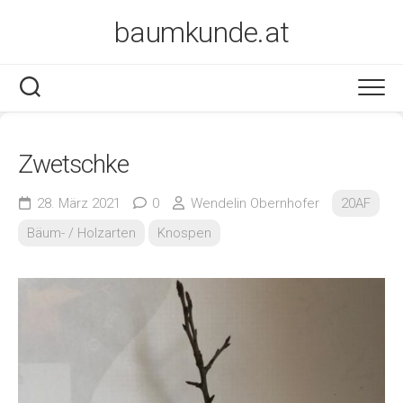
Skip
baumkunde.at
to
content
Zwetschke
28. März 2021
0
Wendelin Obernhofer
20AF
Bäum- / Holzarten
Knospen