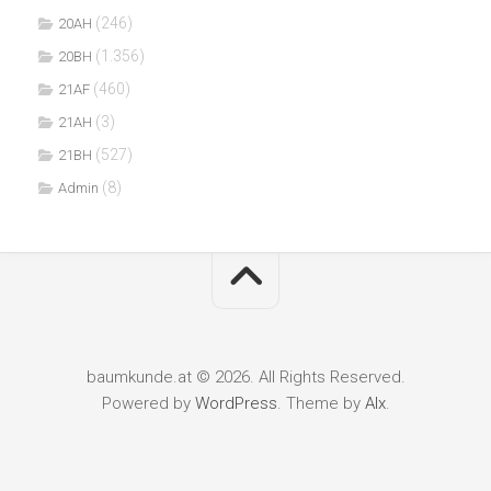
(246)
20AH
(1.356)
20BH
(460)
21AF
(3)
21AH
(527)
21BH
(8)
Admin
baumkunde.at © 2026. All Rights Reserved.
Powered by
WordPress
. Theme by
Alx
.