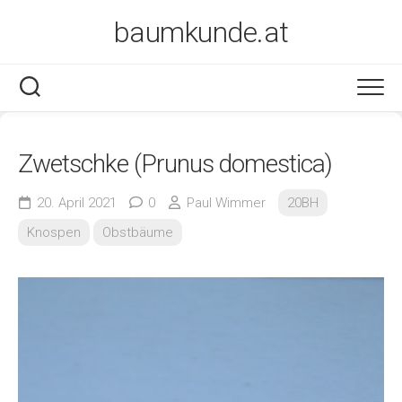
Skip
baumkunde.at
to
content
Zwetschke (Prunus domestica)
20. April 2021
0
Paul Wimmer
20BH
Knospen
Obstbäume