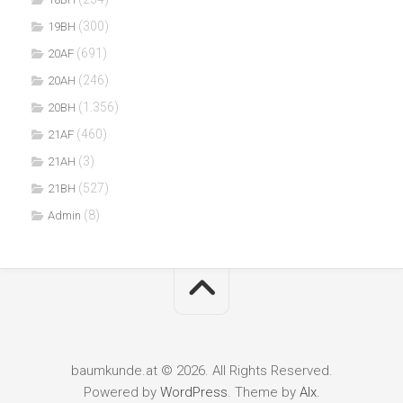
(300)
19BH
(691)
20AF
(246)
20AH
(1.356)
20BH
(460)
21AF
(3)
21AH
(527)
21BH
(8)
Admin
baumkunde.at © 2026. All Rights Reserved.
Powered by
WordPress
. Theme by
Alx
.