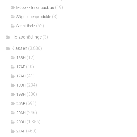
(19)
Möbel- / Innenausbau
(3)
Sägenebenprodukte
(52)
Schnittholz
Holzschädlinge
(3)
Klassen
(3.886)
(12)
16BH
(10)
17AF
(41)
17AH
(234)
18BH
(300)
19BH
(691)
20AF
(246)
20AH
(1.356)
20BH
(460)
21AF