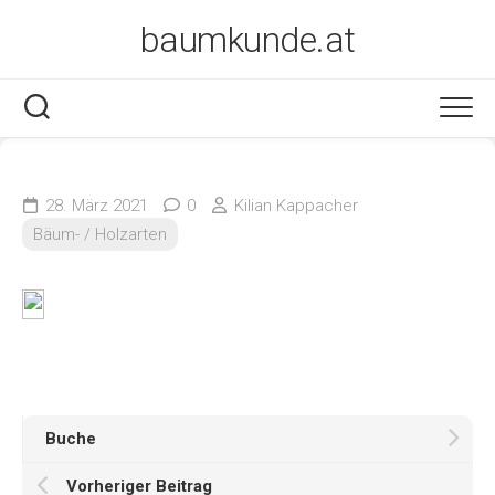
Skip
baumkunde.at
to
content
28. März 2021
0
Kilian Kappacher
Bäum- / Holzarten
Buche
Vorheriger Beitrag