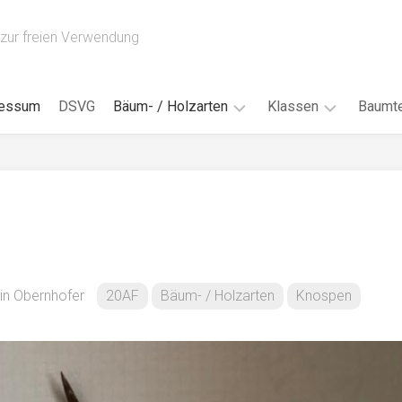
zur freien Verwendung
ressum
DSVG
Bäum- / Holzarten
Klassen
Baumte
Obstbäume
16AH
Blät
/
Tropenhölzer
16BH
Nad
Ahorn
17AF
Blüt
/
Birke
17AH
Früc
Buche
18AF
in Obernhofer
20AF
Bäum- / Holzarten
Knospen
Bor
/
Douglasie
17BH
Rind
Eibe
18AH
Kno
Eiche
18BH
Habi