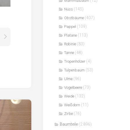
(12)
Mammutbaum
(145)
Nuss
(407)
Obstbäume
(109)
Pappel
(113)
Platane
(83)
Robinie
(48)
Tanne
(4)
Tropenhölzer
(53)
Tulpenbaum
(96)
Ulme
(73)
Vogelbeere
(132)
Weide
(11)
Weißdorn
(76)
Zirbe
Baumteile
(2.896)