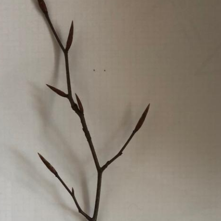
Erle
19AF
Esche
19AH
Fichte
19BH
Ginkgo
20AF
Hartriegel
20AH
Hasel
20BH
Hollunder
Admin
Kastanie
Kiefer
Lärche
Linde
Mammutbaum
Nuss