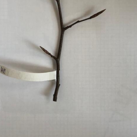
Pappel
Platane
Robinie
Tanne
Tulpenbaum
Ulme
Vogelbeere
Weide
Weißdorn
Zirbe
Andere