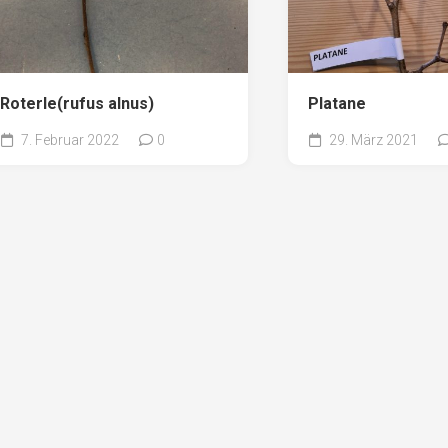
Roterle(rufus alnus)
Platane
7. Februar 2022
0
29. März 2021