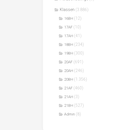
Klassen
(3.886)
(12)
16BH
(10)
17AF
(41)
17AH
(234)
18BH
(300)
19BH
(691)
20AF
(246)
20AH
(1.356)
20BH
(460)
21AF
(3)
21AH
(527)
21BH
(8)
Admin