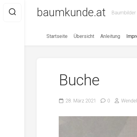
Skip
baumkunde.at
to
Baumbilder 
content
Startseite
Übersicht
Anleitung
Imp
Buche
28. März 2021
0
Wendel