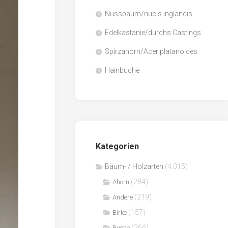
Nussbaum/nucis inglandis
Papier
/
Edelkastanie/durchs Castings
Zellulose
Spirzahorn/Acer platanoides
Sägenebenprodukte
Hainbuche
Schnittholz
Spanwerkstoffe
Kategorien
Bäum- / Holzarten
(4.015)
(284)
Ahorn
(219)
Andere
(157)
Birke
(266)
Buche