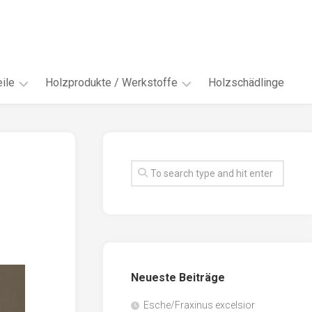
ile
Holzprodukte / Werkstoffe
Holzschädlinge
ter
andere
Werkstoffe
eln
Energieholz
en
Faserwerkstoffe
hte
Funiere
ke
Holzbauprodukte
e
Massivholzwerkstoffe
Neueste Beiträge
spen
Möbel-
/
tus
Esche/Fraxinus excelsior
Innenausbau