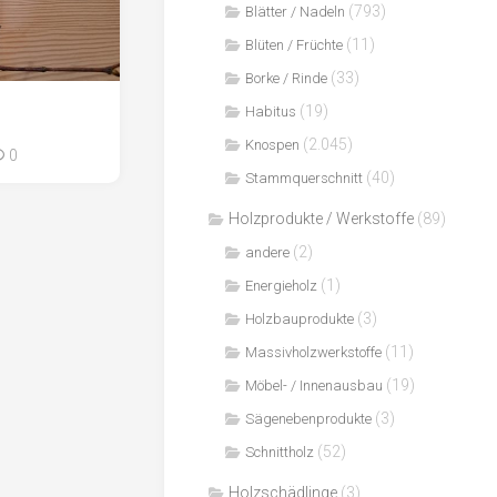
(793)
Blätter / Nadeln
(11)
Blüten / Früchte
(33)
Borke / Rinde
(19)
Habitus
(2.045)
Knospen
0
(40)
Stammquerschnitt
Holzprodukte / Werkstoffe
(89)
(2)
andere
(1)
Energieholz
(3)
Holzbauprodukte
(11)
Massivholzwerkstoffe
(19)
Möbel- / Innenausbau
(3)
Sägenebenprodukte
(52)
Schnittholz
Holzschädlinge
(3)