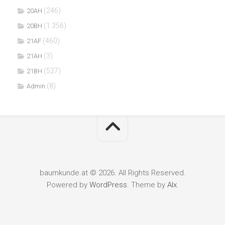
(246)
20AH
(1.356)
20BH
(460)
21AF
(3)
21AH
(527)
21BH
(8)
Admin
baumkunde.at © 2026. All Rights Reserved.
Powered by
WordPress
. Theme by
Alx
.