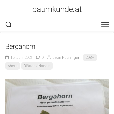
Skip
baumkunde.at
to
content
Bergahorn
15. Juni 2021
0
Leon Puchinger
20BH
Ahorn
Blätter / Nadeln