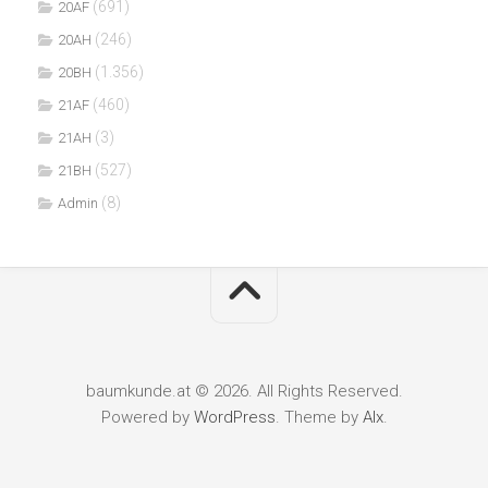
(691)
20AF
(246)
20AH
(1.356)
20BH
(460)
21AF
(3)
21AH
(527)
21BH
(8)
Admin
baumkunde.at © 2026. All Rights Reserved.
Powered by
WordPress
. Theme by
Alx
.