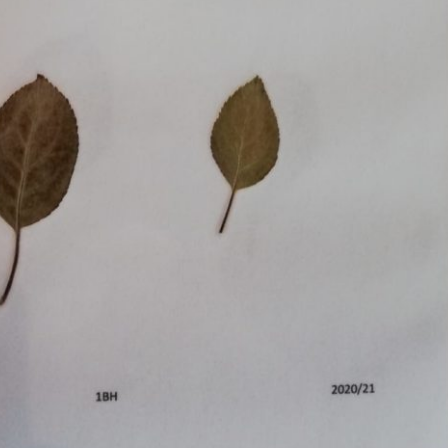
Pappel
Platane
Robinie
Tanne
Tulpenbaum
Ulme
Vogelbeere
Weide
Weißdorn
Zirbe
Andere