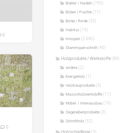
(793)
Blätter / Nadeln
(11)
Blüten / Früchte
(33)
Borke / Rinde
(19)
Habitus
0
(2.045)
Knospen
(40)
Stammquerschnitt
Holzprodukte / Werkstoffe
(89)
(2)
andere
(1)
Energieholz
(3)
Holzbauprodukte
(11)
Massivholzwerkstoffe
(19)
Möbel- / Innenausbau
(3)
Sägenebenprodukte
(52)
Schnittholz
0
Holzschädlinge
(3)