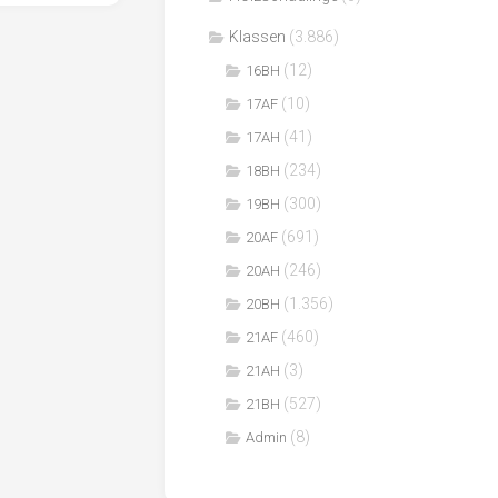
Klassen
(3.886)
(12)
16BH
(10)
17AF
(41)
17AH
(234)
18BH
(300)
19BH
(691)
20AF
(246)
20AH
(1.356)
20BH
(460)
21AF
(3)
21AH
(527)
21BH
(8)
Admin