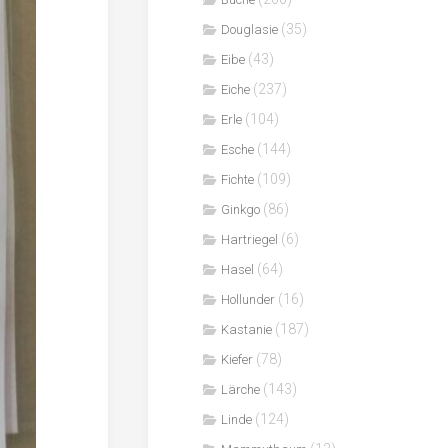
(35)
Douglasie
(43)
Eibe
(237)
Eiche
(104)
Erle
(144)
Esche
(109)
Fichte
(86)
Ginkgo
(6)
Hartriegel
(64)
Hasel
(16)
Hollunder
(187)
Kastanie
(78)
Kiefer
(143)
Lärche
(124)
Linde