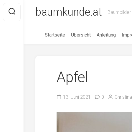
Skip
baumkunde.at
to
Baumbilder 
content
Startseite
Übersicht
Anleitung
Imp
Apfel
13. Juni 2021
0
Christin