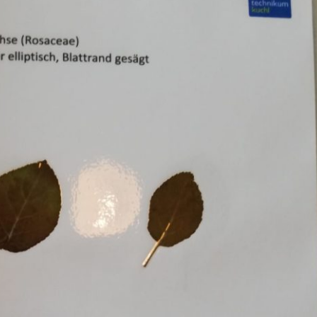
Erle
19AF
Esche
19AH
Fichte
19BH
Ginkgo
20AF
Hartriegel
20AH
Hasel
20BH
Hollunder
Admin
Kastanie
Kiefer
Lärche
Linde
Mammutbaum
Nuss