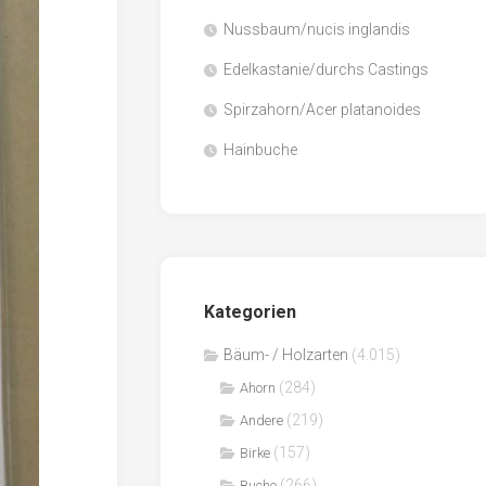
Nussbaum/nucis inglandis
Papier
/
Edelkastanie/durchs Castings
Zellulose
Spirzahorn/Acer platanoides
Sägenebenprodukte
Hainbuche
Schnittholz
Spanwerkstoffe
Kategorien
Bäum- / Holzarten
(4.015)
(284)
Ahorn
(219)
Andere
(157)
Birke
(266)
Buche