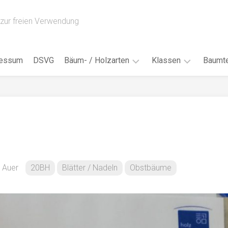
zur freien Verwendung
ressum
DSVG
Bäum- / Holzarten
Klassen
Baumte
Obstbäume
16AH
Blät
/
Tropenhölzer
16BH
Nad
Ahorn
17AF
Blüt
/
Birke
17AH
Früc
Buche
18AF
a Auer
20BH
Blätter / Nadeln
Obstbäume
Bor
/
Douglasie
17BH
Rind
Eibe
18AH
Kno
Eiche
18BH
Habi