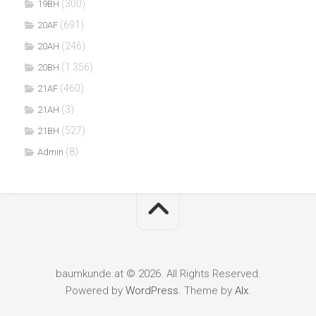
(300)
19BH
(691)
20AF
(246)
20AH
(1.356)
20BH
(460)
21AF
(3)
21AH
(527)
21BH
(8)
Admin
baumkunde.at © 2026. All Rights Reserved.
Powered by
WordPress
. Theme by
Alx
.