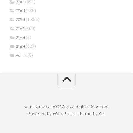
(691)
20AF
(246)
20AH
(1.356)
20BH
(460)
21AF
(3)
21AH
(527)
21BH
(8)
Admin
baumkunde.at © 2026. All Rights Reserved.
Powered by
WordPress
. Theme by
Alx
.