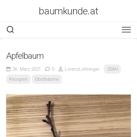
Skip
baumkunde.at
to
content
Apfelbaum
26. März 2021
0
LorenzLohninger
20AH
Knospen
Obstbäume