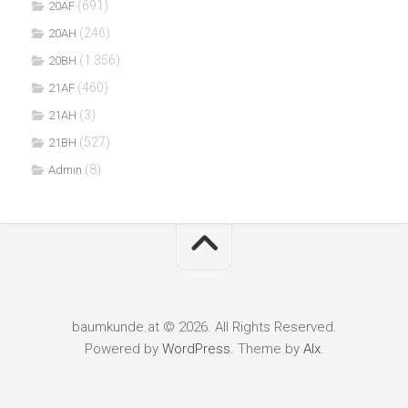
(691)
20AF
(246)
20AH
(1.356)
20BH
(460)
21AF
(3)
21AH
(527)
21BH
(8)
Admin
baumkunde.at © 2026. All Rights Reserved.
Powered by
WordPress
. Theme by
Alx
.