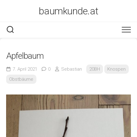
Skip
baumkunde.at
to
content
Apfelbaum
7. April 2021
0
Sebastian
20BH
Knospen
Obstbäume