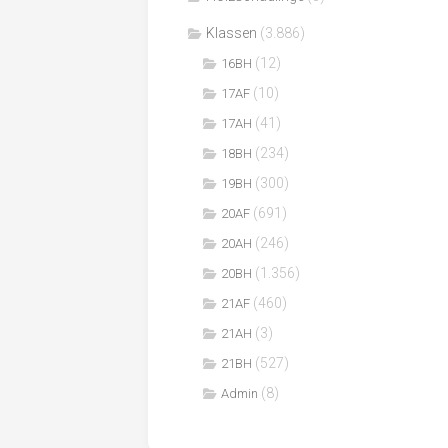
Klassen
(3.886)
(12)
16BH
(10)
17AF
(41)
17AH
(234)
18BH
(300)
19BH
(691)
20AF
(246)
20AH
(1.356)
20BH
(460)
21AF
(3)
21AH
(527)
21BH
(8)
Admin