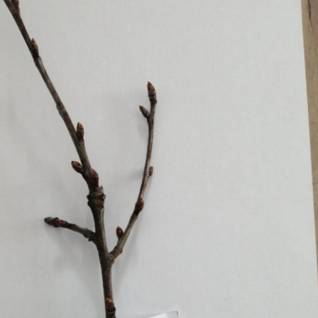
Erle
19AF
Esche
19AH
Fichte
19BH
Ginkgo
20AF
Hartriegel
20AH
Hasel
20BH
Hollunder
Admin
Kastanie
Kiefer
Lärche
Linde
Mammutbaum
Nuss