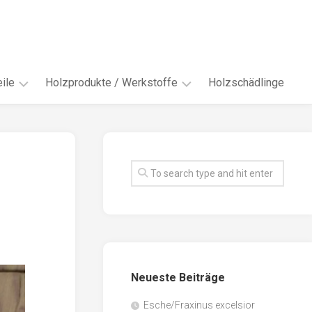
ile
Holzprodukte / Werkstoffe
Holzschädlinge
ter
andere
Werkstoffe
eln
Energieholz
en
Faserwerkstoffe
hte
Funiere
ke
Holzbauprodukte
e
Massivholzwerkstoffe
Neueste Beiträge
spen
Möbel-
/
tus
Esche/Fraxinus excelsior
Innenausbau