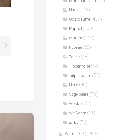
(12)
Mammutbaum
(145)
Nuss
(407)
Obstbäume
(109)
Pappel
(113)
Platane
(83)
Robinie
(48)
Tanne
(4)
Tropenhölzer
(53)
Tulpenbaum
(96)
Ulme
(73)
Vogelbeere
(132)
Weide
(11)
Weißdorn
(76)
Zirbe
Baumteile
(2.896)