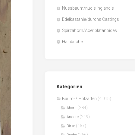
Nussbaum/nucis inglandis
Papier
/
Edelkastanie/durchs Castings
Zellulose
Spirzahorn/Acer platanoides
Sägenebenprodukte
Hainbuche
Schnittholz
Spanwerkstoffe
Kategorien
Bäum- / Holzarten
(4.015)
(284)
Ahorn
(219)
Andere
(157)
Birke
(266)
Buche