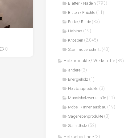
(793)
Blätter / Nadeln
(11)
Blüten / Früchte
(33)
Borke / Rinde
(19)
Habitus
(2.045)
Knospen
0
(40)
Stammquerschnitt
Holzprodukte / Werkstoffe
(89)
(2)
andere
(1)
Energieholz
(3)
Holzbauprodukte
(11)
Massivholzwerkstoffe
(19)
Möbel- / Innenausbau
(3)
Sägenebenprodukte
(52)
Schnittholz
Holzschädlinge
(3)