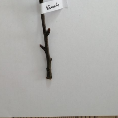
Pappel
Platane
Robinie
Tanne
Tulpenbaum
Ulme
Vogelbeere
Weide
Weißdorn
Zirbe
Andere