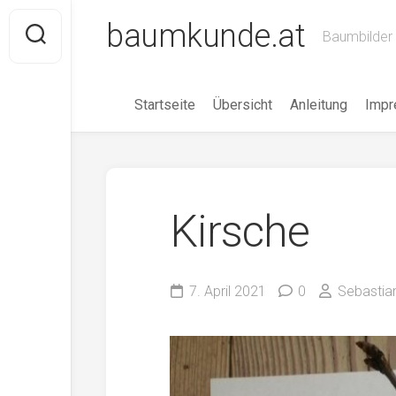
Skip
baumkunde.at
to
Baumbilder 
content
Startseite
Übersicht
Anleitung
Imp
Kirsche
7. April 2021
0
Sebastia