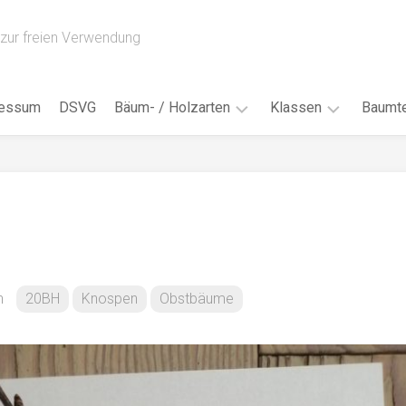
zur freien Verwendung
ressum
DSVG
Bäum- / Holzarten
Klassen
Baumte
Obstbäume
16AH
Blät
/
Tropenhölzer
16BH
Nad
Ahorn
17AF
Blüt
/
Birke
17AH
Früc
Buche
18AF
n
20BH
Knospen
Obstbäume
Bor
/
Douglasie
17BH
Rind
Eibe
18AH
Kno
Eiche
18BH
Habi