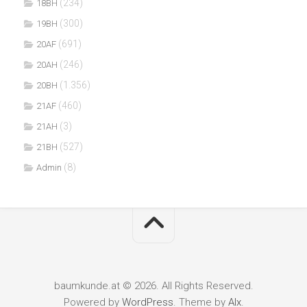
(234)
18BH
(300)
19BH
(691)
20AF
(246)
20AH
(1.356)
20BH
(460)
21AF
(3)
21AH
(527)
21BH
(8)
Admin
baumkunde.at © 2026. All Rights Reserved.
Powered by
WordPress
. Theme by
Alx
.