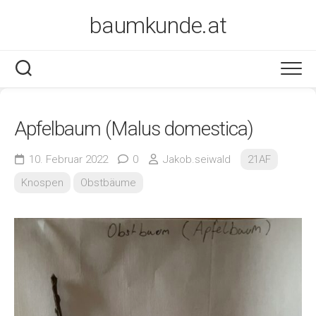
Skip
baumkunde.at
to
content
Apfelbaum (Malus domestica)
10. Februar 2022
0
Jakob.seiwald
21AF
Knospen
Obstbäume