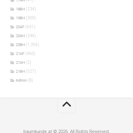
17AH
(234)
18BH
(300)
19BH
(691)
20AF
(246)
20AH
(1.356)
20BH
(460)
21AF
(3)
21AH
(527)
21BH
(8)
Admin
baumkunde.at © 2026. All Rights Reserved.