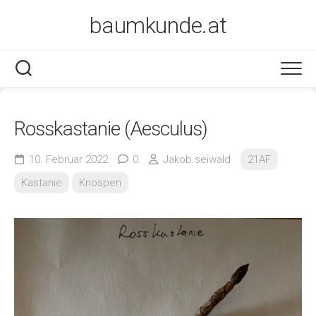
Skip
baumkunde.at
to
content
Rosskastanie (Aesculus)
10. Februar 2022
0
Jakob.seiwald
21AF
Kastanie
Knospen