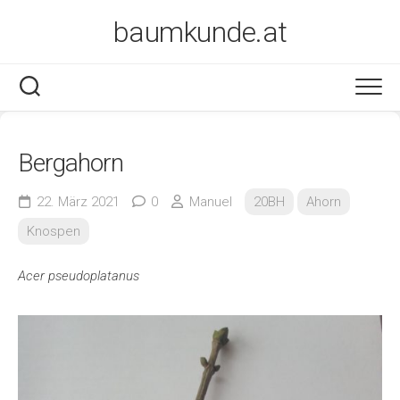
Skip
baumkunde.at
to
content
Bergahorn
22. März 2021
0
Manuel
20BH
Ahorn
Knospen
Acer pseudoplatanus