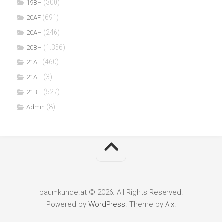
(300)
19BH
(691)
20AF
(246)
20AH
(1.356)
20BH
(460)
21AF
(3)
21AH
(527)
21BH
(8)
Admin
baumkunde.at © 2026. All Rights Reserved.
Powered by
WordPress
. Theme by
Alx
.