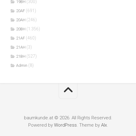
(300)
19BH
(691)
20AF
(246)
20AH
(1.356)
20BH
(460)
21AF
(3)
21AH
(527)
21BH
(8)
Admin
baumkunde.at © 2026. All Rights Reserved.
Powered by
WordPress
. Theme by
Alx
.