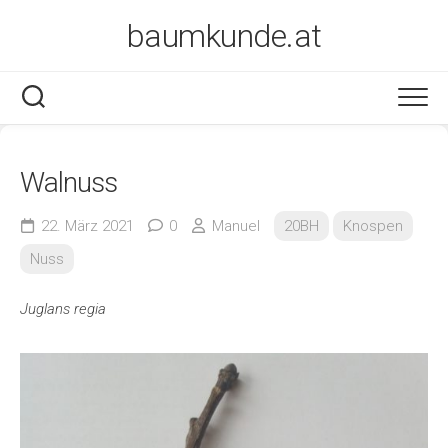
Skip
baumkunde.at
to
content
Walnuss
22. März 2021
0
Manuel
20BH
Knospen
Nuss
Juglans regia