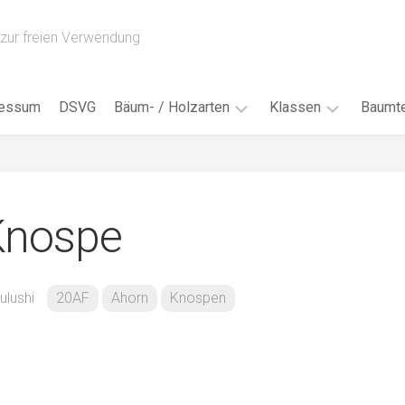
zur freien Verwendung
ressum
DSVG
Bäum- / Holzarten
Klassen
Baumte
Obstbäume
16AH
Blät
/
Tropenhölzer
16BH
Nad
Knospe
Ahorn
17AF
Blüt
/
Birke
17AH
Früc
Buche
18AF
ulushi
20AF
Ahorn
Knospen
Bor
/
Douglasie
17BH
Rind
Eibe
18AH
Kno
Eiche
18BH
Habi