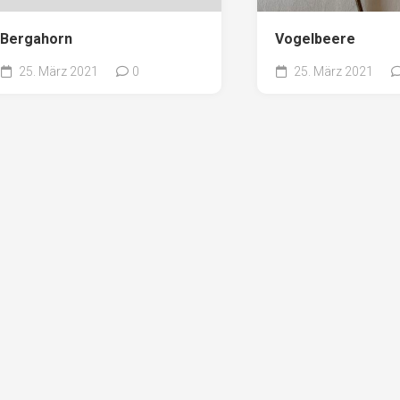
Pappel
Platane
Bergahorn
Vogelbeere
Robinie
25. März 2021
0
25. März 2021
Tanne
Tulpenbaum
Ulme
Vogelbeere
Weide
Weißdorn
Zirbe
Andere