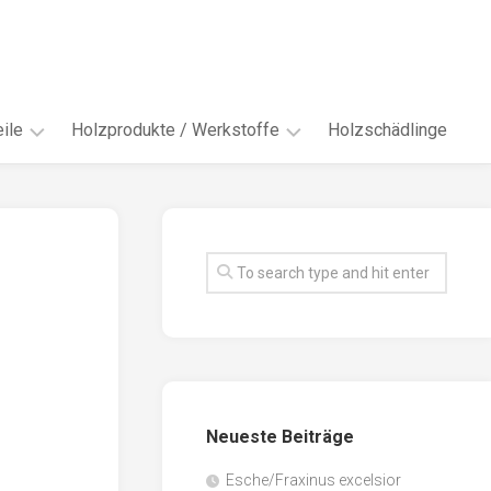
ile
Holzprodukte / Werkstoffe
Holzschädlinge
ter
andere
Werkstoffe
eln
Energieholz
en
Faserwerkstoffe
hte
Funiere
ke
Holzbauprodukte
e
Massivholzwerkstoffe
Neueste Beiträge
spen
Möbel-
/
tus
Esche/Fraxinus excelsior
Innenausbau