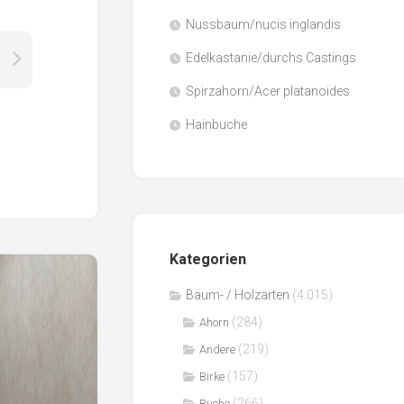
Nussbaum/nucis inglandis
Papier
/
Edelkastanie/durchs Castings
Zellulose
Spirzahorn/Acer platanoides
Sägenebenprodukte
Hainbuche
Schnittholz
Spanwerkstoffe
Kategorien
Bäum- / Holzarten
(4.015)
(284)
Ahorn
(219)
Andere
(157)
Birke
(266)
Buche