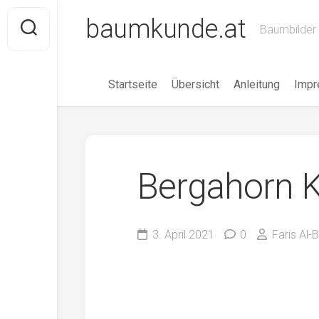
Skip
baumkunde.at
to
Baumbilder 
content
Startseite
Übersicht
Anleitung
Imp
Bergahorn 
3. April 2021
0
Faris Al-B