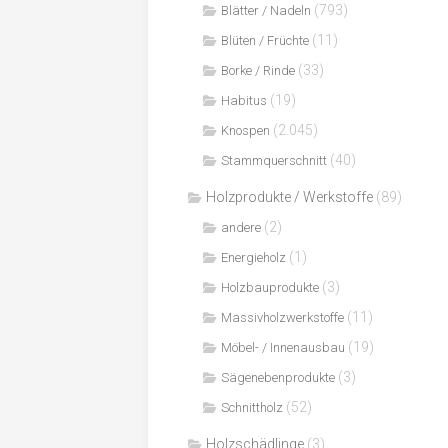
(793)
Blätter / Nadeln
(11)
Blüten / Früchte
(33)
Borke / Rinde
(19)
Habitus
(2.045)
Knospen
(40)
Stammquerschnitt
Holzprodukte / Werkstoffe
(89)
(2)
andere
(1)
Energieholz
(3)
Holzbauprodukte
(11)
Massivholzwerkstoffe
(19)
Möbel- / Innenausbau
(3)
Sägenebenprodukte
(52)
Schnittholz
Holzschädlinge
(3)