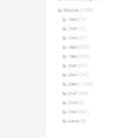
Klassen
(3.886)
(12)
16BH
(10)
17AF
(41)
17AH
(234)
18BH
(300)
19BH
(691)
20AF
(246)
20AH
(1.356)
20BH
(460)
21AF
(3)
21AH
(527)
21BH
(8)
Admin