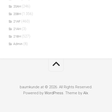
(246)
20AH
(1.356)
20BH
(460)
21AF
(3)
21AH
(527)
21BH
(8)
Admin
baumkunde.at © 2026. All Rights Reserved.
Powered by
WordPress
. Theme by
Alx
.