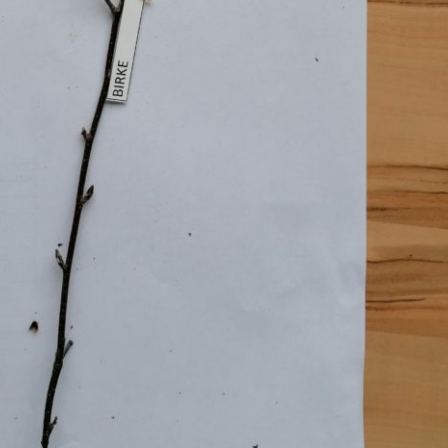
Pappel
Platane
Robinie
Tanne
Tulpenbaum
Ulme
Vogelbeere
Weide
Weißdorn
Zirbe
Andere