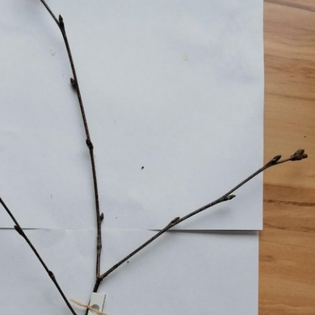
Erle
19AF
Esche
19AH
Fichte
19BH
Ginkgo
20AF
Hartriegel
20AH
Hasel
20BH
Hollunder
Admin
Kastanie
Kiefer
Lärche
Linde
Mammutbaum
Nuss