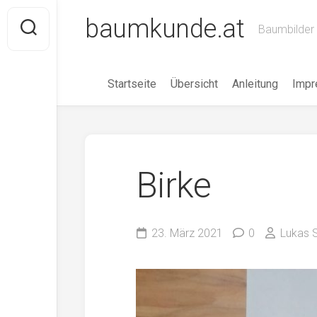
Skip
baumkunde.at
to
Baumbilder 
content
Startseite
Übersicht
Anleitung
Imp
Birke
23. März 2021
0
Lukas S