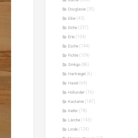
(35)
Douglasie
(43)
Eibe
(237)
Eiche
(104)
Erle
(144)
Esche
(109)
Fichte
(86)
Ginkgo
(6)
Hartriegel
(64)
Hasel
(16)
Hollunder
(187)
Kastanie
(78)
Kiefer
(143)
Lärche
(124)
Linde