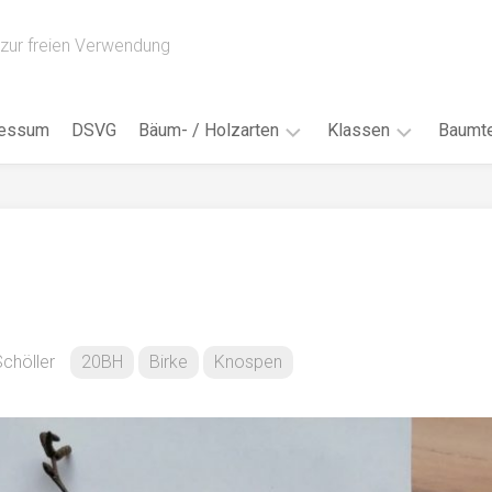
zur freien Verwendung
ressum
DSVG
Bäum- / Holzarten
Klassen
Baumte
Obstbäume
16AH
Blät
/
Tropenhölzer
16BH
Nad
Ahorn
17AF
Blüt
/
Birke
17AH
Früc
Buche
18AF
chöller
20BH
Birke
Knospen
Bor
/
Douglasie
17BH
Rind
Eibe
18AH
Kno
Eiche
18BH
Habi