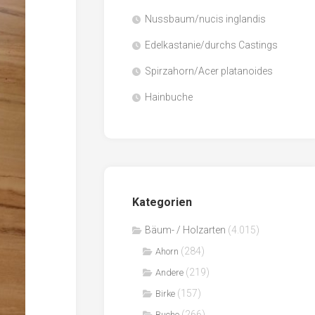
Nussbaum/nucis inglandis
Papier
/
Edelkastanie/durchs Castings
Zellulose
Spirzahorn/Acer platanoides
Sägenebenprodukte
Hainbuche
Schnittholz
Spanwerkstoffe
Kategorien
Bäum- / Holzarten
(4.015)
(284)
Ahorn
(219)
Andere
(157)
Birke
(266)
Buche