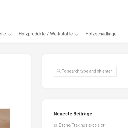
ile
Holzprodukte / Werkstoffe
Holzschädlinge
ter
andere
Werkstoffe
eln
Energieholz
en
Faserwerkstoffe
hte
Funiere
ke
Holzbauprodukte
e
Massivholzwerkstoffe
Neueste Beiträge
spen
Möbel-
/
tus
Esche/Fraxinus excelsior
Innenausbau