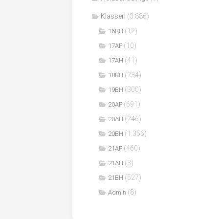
Klassen
(3.886)
(12)
16BH
(10)
17AF
(41)
17AH
(234)
18BH
(300)
19BH
(691)
20AF
(246)
20AH
(1.356)
20BH
(460)
21AF
(3)
21AH
(527)
21BH
(8)
Admin