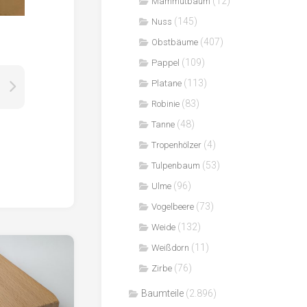
(12)
Mammutbaum
(145)
Nuss
(407)
Obstbäume
(109)
Pappel
(113)
Platane
(83)
Robinie
(48)
Tanne
(4)
Tropenhölzer
(53)
Tulpenbaum
(96)
Ulme
(73)
Vogelbeere
(132)
Weide
(11)
Weißdorn
(76)
Zirbe
Baumteile
(2.896)