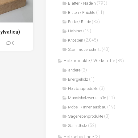
(793)
Blätter / Nadeln
(11)
Blüten / Früchte
(33)
Borke / Rinde
(19)
Habitus
ylvatica)
(2.045)
Knospen
0
0
(40)
Stammquerschnitt
Holzprodukte / Werkstoffe
(89)
(2)
andere
(1)
Energieholz
(3)
Holzbauprodukte
(11)
Massivholzwerkstoffe
(19)
Möbel- / Innenausbau
(3)
Sägenebenprodukte
(52)
Schnittholz
Holzschädlinge
(3)