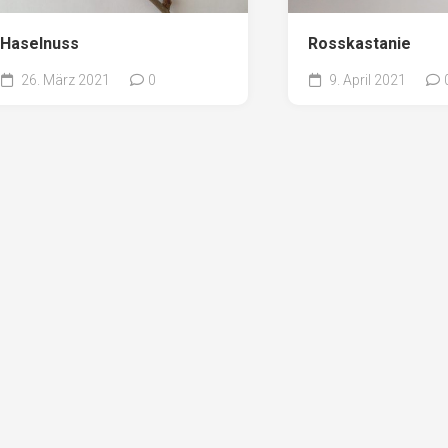
Pappel
Platane
Haselnuss
Rosskastanie
Robinie
26. März 2021
0
9. April 2021
Tanne
Tulpenbaum
Ulme
Vogelbeere
Weide
Weißdorn
Zirbe
Andere