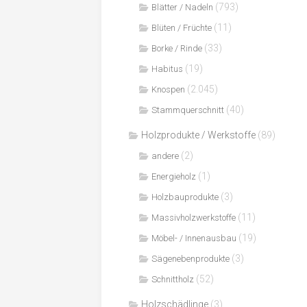
(793)
Blätter / Nadeln
(11)
Blüten / Früchte
(33)
Borke / Rinde
(19)
Habitus
(2.045)
Knospen
(40)
Stammquerschnitt
Holzprodukte / Werkstoffe
(89)
(2)
andere
(1)
Energieholz
(3)
Holzbauprodukte
(11)
Massivholzwerkstoffe
(19)
Möbel- / Innenausbau
(3)
Sägenebenprodukte
(52)
Schnittholz
Holzschädlinge
(3)