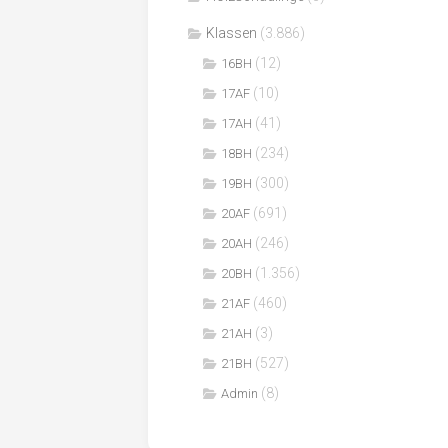
Klassen
(3.886)
(12)
16BH
(10)
17AF
(41)
17AH
(234)
18BH
(300)
19BH
(691)
20AF
(246)
20AH
(1.356)
20BH
(460)
21AF
(3)
21AH
(527)
21BH
(8)
Admin