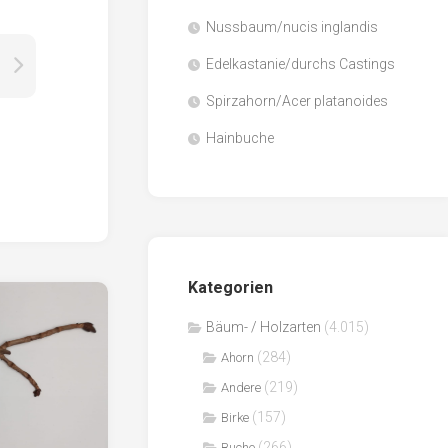
Nussbaum/nucis inglandis
Papier
/
Edelkastanie/durchs Castings
Zellulose
Spirzahorn/Acer platanoides
Sägenebenprodukte
Hainbuche
Schnittholz
Spanwerkstoffe
Kategorien
Bäum- / Holzarten
(4.015)
(284)
Ahorn
(219)
Andere
(157)
Birke
(266)
Buche