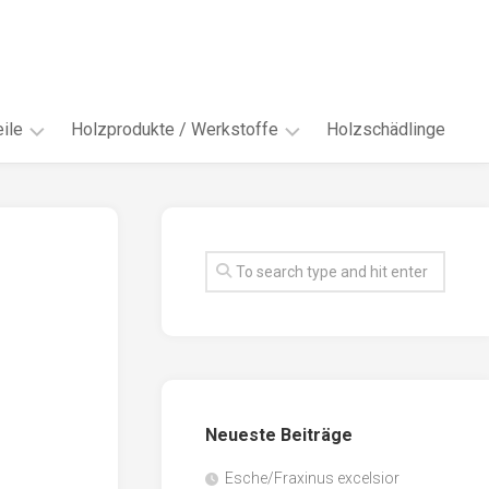
ile
Holzprodukte / Werkstoffe
Holzschädlinge
ter
andere
Werkstoffe
eln
Energieholz
en
Faserwerkstoffe
hte
Funiere
ke
Holzbauprodukte
e
Massivholzwerkstoffe
Neueste Beiträge
spen
Möbel-
/
tus
Esche/Fraxinus excelsior
Innenausbau