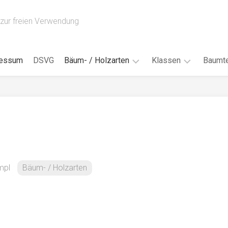
zur freien Verwendung
ressum
DSVG
Bäum- / Holzarten
Klassen
Baumte
Obstbäume
16AH
Blät
/
Tropenhölzer
16BH
Nad
Ahorn
17AF
Blüt
/
Birke
17AH
Früc
Buche
18AF
mpl
Bäum- / Holzarten
Bor
/
Douglasie
17BH
Rind
Eibe
18AH
Kno
Eiche
18BH
Habi