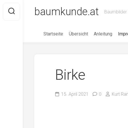
Skip
baumkunde.at
to
Baumbilder 
content
Startseite
Übersicht
Anleitung
Imp
Birke
15. April 2021
0
Kurt Ra