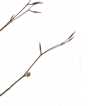
Erle
19AF
Esche
19AH
Fichte
19BH
Ginkgo
20AF
Hartriegel
20AH
Hasel
20BH
Hollunder
Admin
Kastanie
Kiefer
Lärche
Linde
Mammutbaum
Nuss