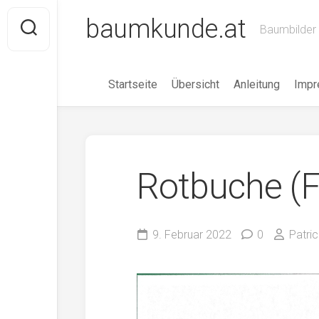
Skip
baumkunde.at
to
Baumbilder 
content
Startseite
Übersicht
Anleitung
Imp
Rotbuche (F
9. Februar 2022
0
Patric