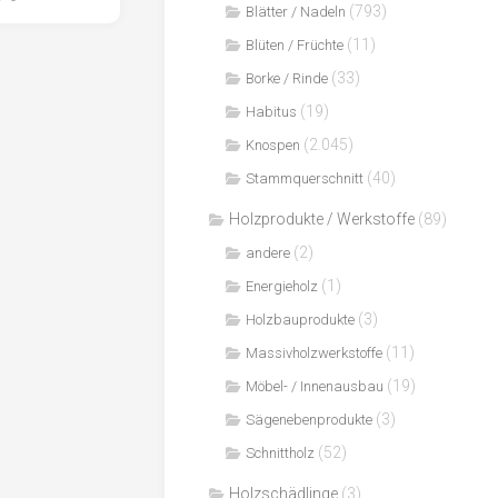
(793)
Blätter / Nadeln
(11)
Blüten / Früchte
(33)
Borke / Rinde
(19)
Habitus
(2.045)
Knospen
(40)
Stammquerschnitt
Holzprodukte / Werkstoffe
(89)
(2)
andere
(1)
Energieholz
(3)
Holzbauprodukte
(11)
Massivholzwerkstoffe
(19)
Möbel- / Innenausbau
(3)
Sägenebenprodukte
(52)
Schnittholz
Holzschädlinge
(3)