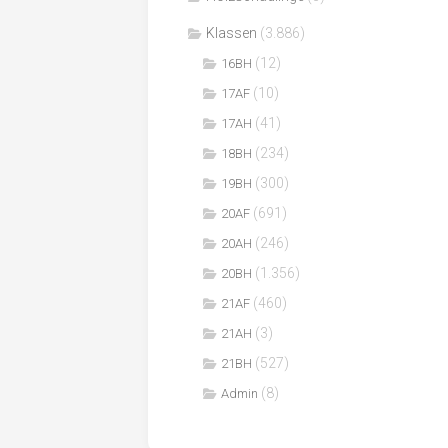
Klassen
(3.886)
(12)
16BH
(10)
17AF
(41)
17AH
(234)
18BH
(300)
19BH
(691)
20AF
(246)
20AH
(1.356)
20BH
(460)
21AF
(3)
21AH
(527)
21BH
(8)
Admin