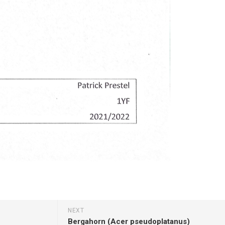
Pappel
Platane
Robinie
Tanne
Tulpenbaum
Ulme
Vogelbeere
Weide
Weißdorn
Zirbe
Andere
NEXT
Bergahorn (Acer pseudoplatanus)