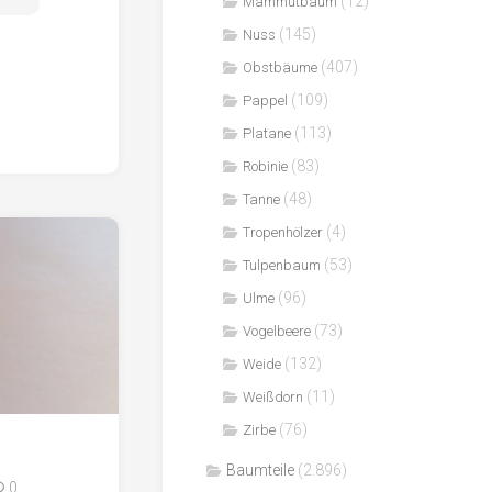
(12)
Mammutbaum
(145)
Nuss
(407)
Obstbäume
(109)
Pappel
(113)
Platane
(83)
Robinie
(48)
Tanne
(4)
Tropenhölzer
(53)
Tulpenbaum
(96)
Ulme
(73)
Vogelbeere
(132)
Weide
(11)
Weißdorn
(76)
Zirbe
Baumteile
(2.896)
0