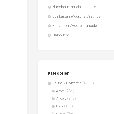
Nussbaum/nucis inglandis
Papier
/
Edelkastanie/durchs Castings
Zellulose
Spirzahorn/Acer platanoides
Sägenebenprodukte
Hainbuche
Schnittholz
Spanwerkstoffe
Kategorien
Bäum- / Holzarten
(4.015)
(284)
Ahorn
(219)
Andere
(157)
Birke
(266)
Buche