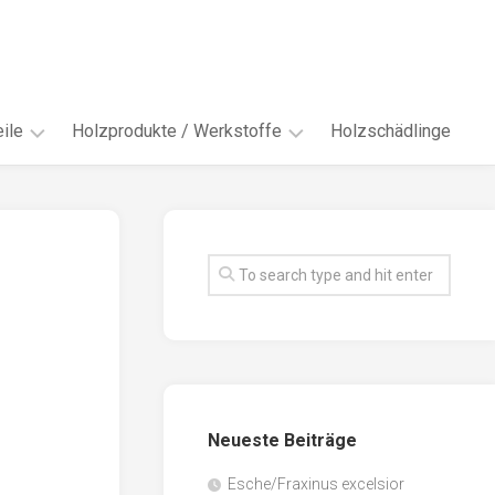
ile
Holzprodukte / Werkstoffe
Holzschädlinge
ter
andere
Werkstoffe
eln
Energieholz
en
Faserwerkstoffe
hte
Funiere
ke
Holzbauprodukte
e
Massivholzwerkstoffe
Neueste Beiträge
spen
Möbel-
/
tus
Esche/Fraxinus excelsior
Innenausbau