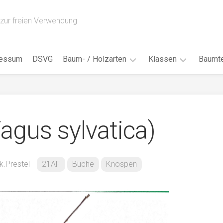
zur freien Verwendung
ressum
DSVG
Bäum- / Holzarten
Klassen
Baumte
Obstbäume
16AH
Blät
/
Tropenhölzer
16BH
Nad
agus sylvatica)
Ahorn
17AF
Blüt
/
Birke
17AH
Früc
Buche
18AF
k.Prestel
21AF
Buche
Knospen
Bor
/
Douglasie
17BH
Rind
Eibe
18AH
Kno
Eiche
18BH
Habi