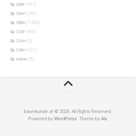
(691)
20AF
(246)
20AH
(1.356)
20BH
(460)
21AF
(3)
21AH
(527)
21BH
(8)
Admin
baumkunde.at © 2026. All Rights Reserved.
Powered by
WordPress
. Theme by
Alx
.