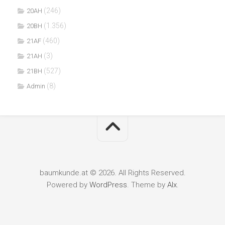
(246)
20AH
(1.356)
20BH
(460)
21AF
(3)
21AH
(527)
21BH
(8)
Admin
baumkunde.at © 2026. All Rights Reserved.
Powered by
WordPress
. Theme by
Alx
.