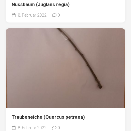
Nussbaum (Juglans regia)
8. Februar 2022
0
Traubeneiche (Quercus petraea)
8. Februar 2022
0