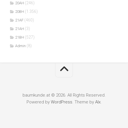
(246)
20AH
(1.356)
20BH
(460)
21AF
(3)
21AH
(527)
21BH
(8)
Admin
baumkunde.at © 2026. All Rights Reserved.
Powered by
WordPress
. Theme by
Alx
.