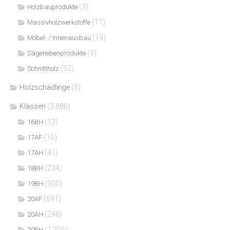
(3)
Holzbauprodukte
(11)
Massivholzwerkstoffe
(19)
Möbel- / Innenausbau
(3)
Sägenebenprodukte
(52)
Schnittholz
Holzschädlinge
(3)
Klassen
(3.886)
(12)
16BH
(10)
17AF
(41)
17AH
(234)
18BH
(300)
19BH
(691)
20AF
(246)
20AH
(1.356)
20BH