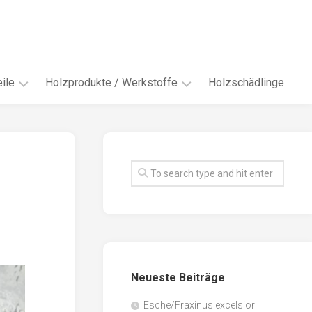
ile
Holzprodukte / Werkstoffe
Holzschädlinge
ter
andere
Werkstoffe
eln
Energieholz
en
Faserwerkstoffe
hte
Funiere
ke
Holzbauprodukte
e
Massivholzwerkstoffe
Neueste Beiträge
spen
Möbel-
/
tus
Esche/Fraxinus excelsior
Innenausbau