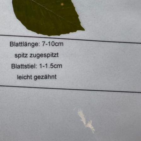
Pappel
Platane
Robinie
Tanne
Tulpenbaum
Ulme
Vogelbeere
Weide
Weißdorn
Zirbe
Andere