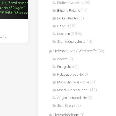
(793)
Blätter / Nadeln
(11)
Blüten / Früchte
(33)
Borke / Rinde
(19)
Habitus
(2.045)
Knospen
0
(40)
Stammquerschnitt
Holzprodukte / Werkstoffe
(89)
(2)
andere
(1)
Energieholz
(3)
Holzbauprodukte
(11)
Massivholzwerkstoffe
(19)
Möbel- / Innenausbau
(3)
Sägenebenprodukte
(52)
Schnittholz
Holzschädlinge
(3)