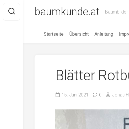
Skip
baumkunde.at
to
Baumbilder 
content
Startseite
Übersicht
Anleitung
Imp
Blätter Rot
15. Juni 2021
0
Jonas H