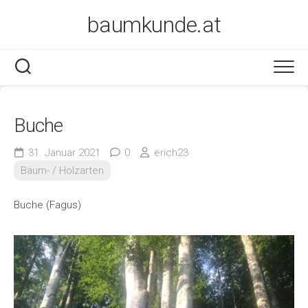
Skip
baumkunde.at
to
content
Buche
31. Januar 2021
0
erich23
Bäum- / Holzarten
Buche (Fagus)