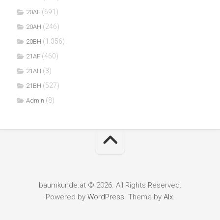
(691)
20AF
(246)
20AH
(1.356)
20BH
(460)
21AF
(3)
21AH
(527)
21BH
(8)
Admin
baumkunde.at © 2026. All Rights Reserved.
Powered by
WordPress
. Theme by
Alx
.