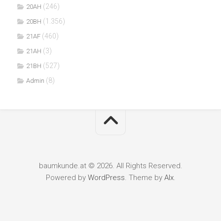
(246)
20AH
(1.356)
20BH
(460)
21AF
(3)
21AH
(527)
21BH
(8)
Admin
baumkunde.at © 2026. All Rights Reserved.
Powered by
WordPress
. Theme by
Alx
.