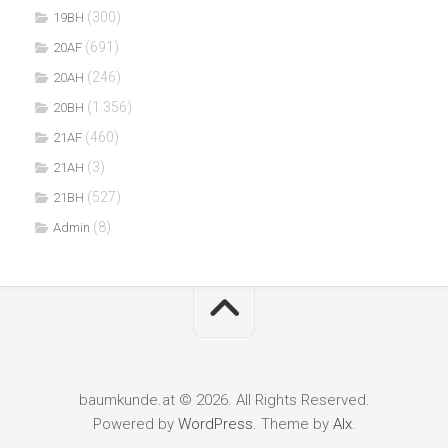
(300)
19BH
(691)
20AF
(246)
20AH
(1.356)
20BH
(460)
21AF
(3)
21AH
(527)
21BH
(8)
Admin
baumkunde.at © 2026. All Rights Reserved.
Powered by
WordPress
. Theme by
Alx
.