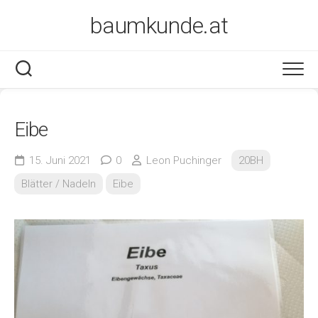
Skip
baumkunde.at
to
content
Eibe
15. Juni 2021
0
Leon Puchinger
20BH
Blätter / Nadeln
Eibe