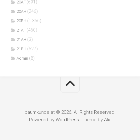
(691)
20AF
(246)
20AH
(1.356)
20BH
(460)
21AF
(3)
21AH
(527)
21BH
(8)
Admin
baumkunde.at © 2026. All Rights Reserved.
Powered by
WordPress
. Theme by
Alx
.