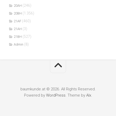
(246)
20AH
(1.356)
20BH
(460)
21AF
(3)
21AH
(527)
21BH
(8)
Admin
baumkunde.at © 2026. All Rights Reserved.
Powered by
WordPress
. Theme by
Alx
.