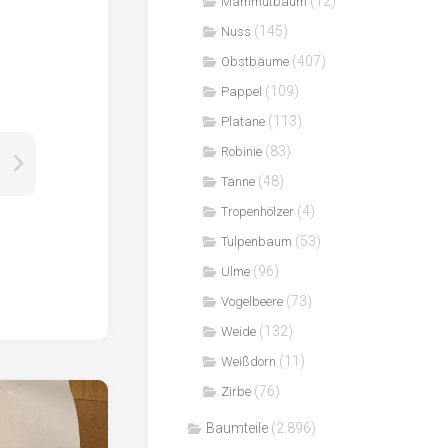
(12)
Mammutbaum
(145)
Nuss
(407)
Obstbäume
(109)
Pappel
(113)
Platane
(83)
Robinie
(48)
Tanne
(4)
Tropenhölzer
(53)
Tulpenbaum
(96)
Ulme
(73)
Vogelbeere
(132)
Weide
(11)
Weißdorn
(76)
Zirbe
Baumteile
(2.896)