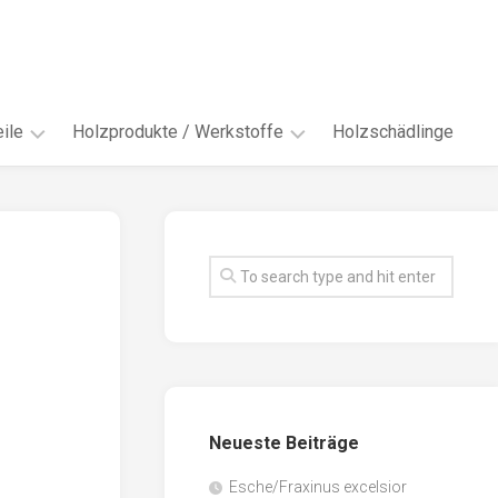
ile
Holzprodukte / Werkstoffe
Holzschädlinge
ter
andere
Werkstoffe
eln
Energieholz
en
Faserwerkstoffe
hte
Funiere
ke
Holzbauprodukte
e
Massivholzwerkstoffe
Neueste Beiträge
spen
Möbel-
/
tus
Esche/Fraxinus excelsior
Innenausbau