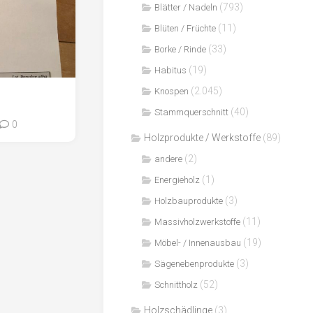
(793)
Blätter / Nadeln
(11)
Blüten / Früchte
(33)
Borke / Rinde
(19)
Habitus
(2.045)
Knospen
(40)
Stammquerschnitt
0
Holzprodukte / Werkstoffe
(89)
(2)
andere
(1)
Energieholz
(3)
Holzbauprodukte
(11)
Massivholzwerkstoffe
(19)
Möbel- / Innenausbau
(3)
Sägenebenprodukte
(52)
Schnittholz
Holzschädlinge
(3)