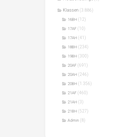
Klassen
(3.886)
(12)
16BH
(10)
17AF
(41)
17AH
(234)
18BH
(300)
19BH
(691)
20AF
(246)
20AH
(1.356)
20BH
(460)
21AF
(3)
21AH
(527)
21BH
(8)
Admin