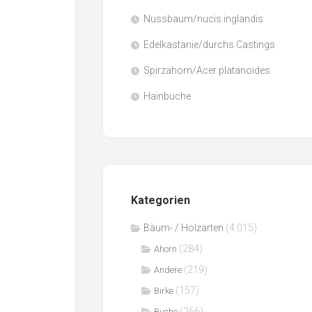
Nussbaum/nucis inglandis
Papier
/
Edelkastanie/durchs Castings
Zellulose
Spirzahorn/Acer platanoides
Sägenebenprodukte
Hainbuche
Schnittholz
Spanwerkstoffe
Kategorien
Bäum- / Holzarten
(4.015)
(284)
Ahorn
(219)
Andere
(157)
Birke
(266)
Buche