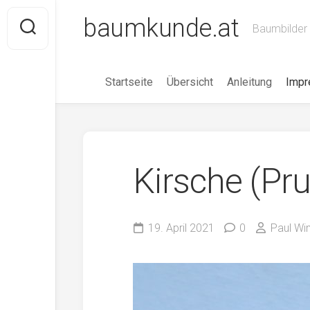
Skip
baumkunde.at
to
Baumbilder 
content
Startseite
Übersicht
Anleitung
Imp
Kirsche (Pr
19. April 2021
0
Paul W