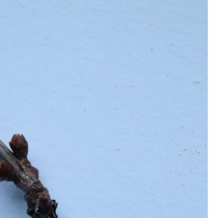
Erle
19AF
Esche
19AH
Fichte
19BH
Ginkgo
20AF
Hartriegel
20AH
Hasel
20BH
Hollunder
Admin
Kastanie
Kiefer
Lärche
Linde
Mammutbaum
Nuss