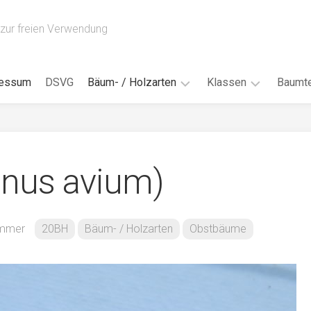
zur freien Verwendung
ressum
DSVG
Bäum- / Holzarten
Klassen
Baumte
Obstbäume
16AH
Blät
/
Tropenhölzer
16BH
Nad
unus avium)
Ahorn
17AF
Blüt
/
Birke
17AH
Früc
Buche
18AF
immer
20BH
Bäum- / Holzarten
Obstbäume
Bor
/
Douglasie
17BH
Rind
Eibe
18AH
Kno
Eiche
18BH
Habi