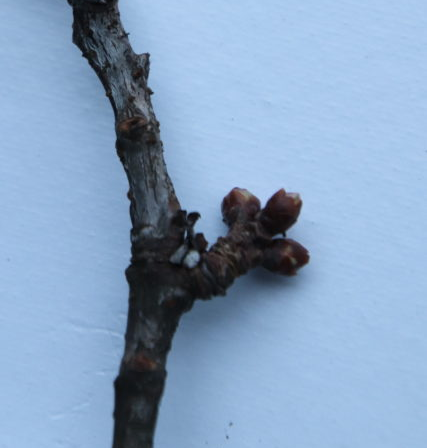
Pappel
Platane
Robinie
Tanne
Tulpenbaum
Ulme
Vogelbeere
Weide
Weißdorn
Zirbe
Andere